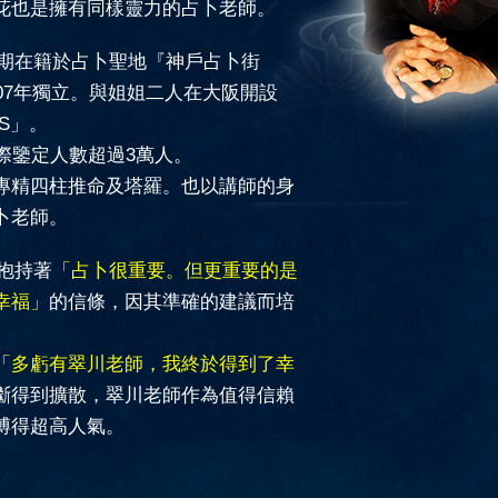
花也是擁有同樣靈力的占卜老師。
期在籍於占卜聖地『神戶占卜街
007年獨立。與姐姐二人在大阪開設
IS」。
際鑒定人數超過3萬人。
專精四柱推命及塔羅。也以講師的身
卜老師。
抱持著
「占卜很重要。但更重要的是
幸福」
的信條，因其準確的建議而培
。
「多虧有翠川老師，我終於得到了幸
斷得到擴散，翠川老師作為值得信賴
博得超高人氣。