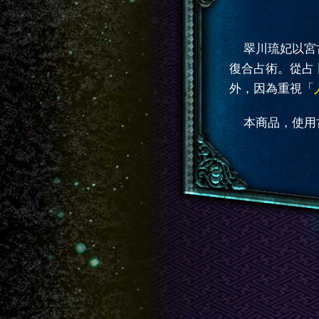
翠川琉妃以宮
復合占術。從占
外，因為重視「
本商品，使用