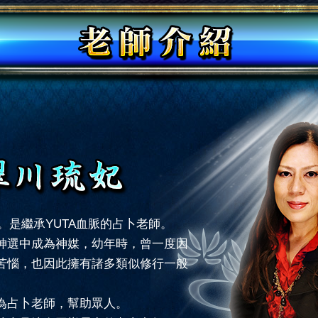
。是繼承YUTA血脈的占卜老師。
神選中成為神媒，幼年時，曾一度因
苦惱，也因此擁有諸多類似修行一般
為占卜老師，幫助眾人。