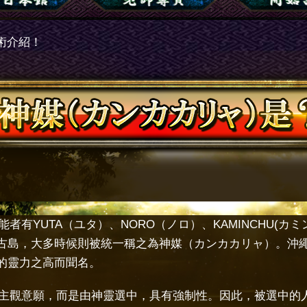
術介紹！
能者有YUTA（ユタ）、NORO（ノロ）、KAMINCHU(カミ
古島，大多時候則被統一稱之為神媒（カンカカリャ）。沖
的靈力之高而聞名。
主觀意願，而是由神靈選中，具有強制性。因此，被選中的