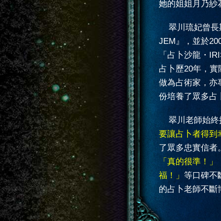
她的姐姐月乃紗
翠川琉妃曾長
JEM』，並於2
「占卜沙龍・IR
占卜歷20年，實
做為占術家，亦
份培養了眾多占
翠川老師始終
要讓占卜者得到
了眾多忠實信者
「真的很準！」
福！」
等口碑不
的占卜老師不斷