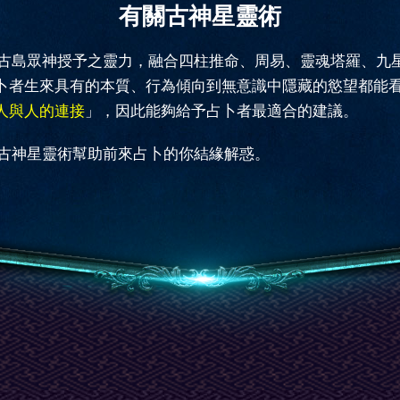
有關古神星靈術
古島眾神授予之靈力，融合四柱推命、周易、靈魂塔羅、九
卜者生來具有的本質、行為傾向到無意識中隱藏的慾望都能
人與人的連接
」，因此能夠給予占卜者最適合的建議。
古神星靈術幫助前來占卜的你結緣解惑。