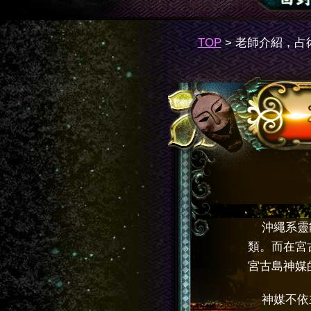
TOP
>
老師介紹，占
沖繩系靈
類。而在宮
宮古島神媒
神媒不依