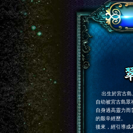
出生於宮古島
自幼被宮古島眾
自身過高靈力而
的艱辛經歷。
後來，經引導成