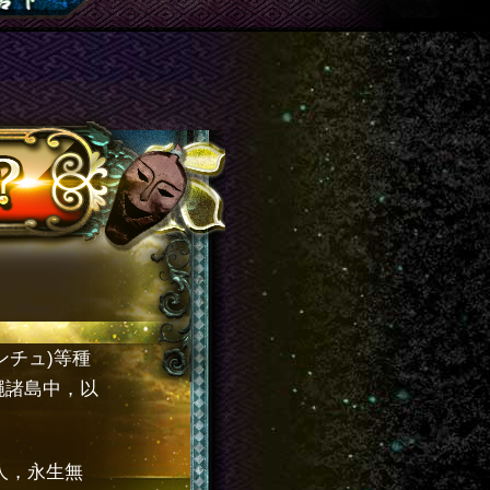
ンチュ)等種
繩諸島中，以
人，永生無