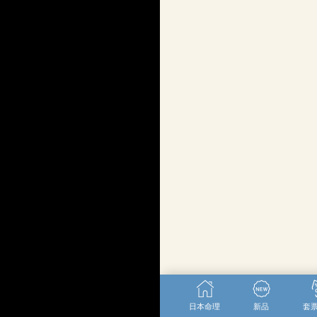
日本命理
新品
套票優惠
人氣
名師