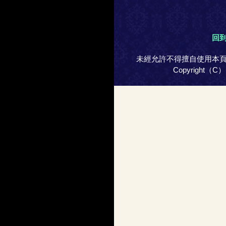
回到頂部
未經允許不得擅自使用本頁面之文章、照片、插圖等。
Copyright（C）Media Kobo, Inc.