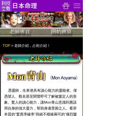
TOP
>
老師介紹，占術介紹！
憑靈師，生來便具有讀心能力的靈能者。僅
憑望人、觀名甚至聞聲即可了解被鑒定人的形
象。驚人的讀心能力，讓Mon青山意識到應該
用自身的強大靈力，幫助身邊受困之人。看穿
本質的“驚異準確率”與絕不模棱兩可的“痛烈鑒