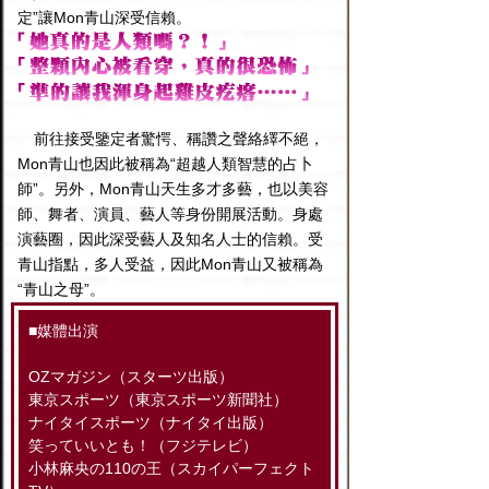
定”讓Mon青山深受信賴。
前往接受鑒定者驚愕、稱讚之聲絡繹不絕，
Mon青山也因此被稱為“超越人類智慧的占卜
師”。另外，Mon青山天生多才多藝，也以美容
師、舞者、演員、藝人等身份開展活動。身處
演藝圈，因此深受藝人及知名人士的信賴。受
青山指點，多人受益，因此Mon青山又被稱為
“青山之母”。
■媒體出演
OZマガジン（スターツ出版）
東京スポーツ（東京スポーツ新聞社）
ナイタイスポーツ（ナイタイ出版）
笑っていいとも！（フジテレビ）
小林麻央の110の王（スカイパーフェクト