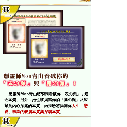
憑靈師Mon青山將瞬間看破你「表の顔」，逼
近本質。另外，她也將揭露你的「裡の顔」及深
藏於內心深處的本質。兩張臉將揭開你
人生、戀
愛、事業的表層本質與深層本質
。