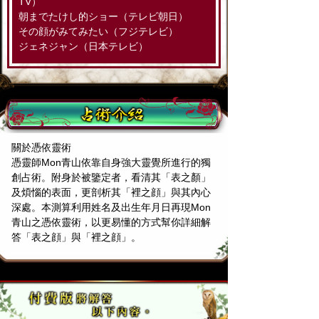
TV）
朝までたけし的ショー（テレビ朝日）
その顔がみてみたい（フジテレビ）
ジェネジャン（日本テレビ）
關於憑依靈術
憑靈師Mon青山依靠自身強大靈覺所進行的獨
創占術。附身於被鑒定者，看清其「表之顏」
及煩惱的表面，更剖析其「裡之顔」與其內心
深處。本測算利用姓名及出生年月日再現Mon
青山之憑依靈術，以更易懂的方式幫你詳細解
答「表之顔」與「裡之顔」。