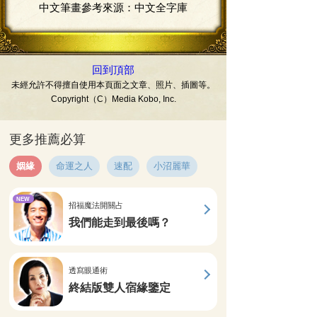
中文筆畫參考來源：中文全字庫
回到頂部
未經允許不得擅自使用本頁面之文章、照片、插圖等。
Copyright（C）Media Kobo, Inc.
更多推薦必算
姻緣
命運之人
速配
小沼麗華
NEW
招福魔法開關占
我們能走到最後嗎？
透寫眼通術
終結版雙人宿緣鑒定