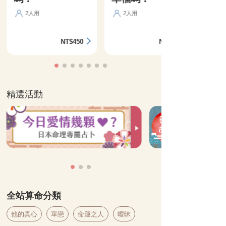
2人用
2人用
NT$450
NT$360
精選活動
全站算命分類
他的真心
單戀
命運之人
曖昧