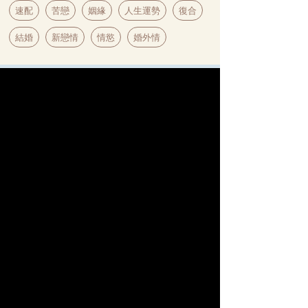
速配
苦戀
姻緣
人生運勢
復合
結婚
新戀情
情慾
婚外情
【科技紫微日本命理】
獨家
名師
♥
為
愛
應援
科技紫微網獨家引進「日本命理」服務，匯集百位
人氣占卜師，透視戀情走向，深度剖析感情困擾，
迎來美好結局。
日本命理 LINE 官方帳號
馬上
前往
立即綁定領好禮
綁定【日本命理LINE】官方帳號，即可獲得專屬
優惠和活動資訊，讓你的幸福不漏接！
$88元算命金
首次綁定禮
最新熱門占術報你知
新品搶先算