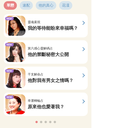
單戀
速配
他的真心
花凜
NEW
靈魂索視
我的等待能盼來幸福嗎？
NEW
第六感心靈解碼占
他的禁斷秘密大公開
NEW
干支解命占
他對我有男女之情嗎？
NEW
幸運轉輪占
原來他也愛著我？