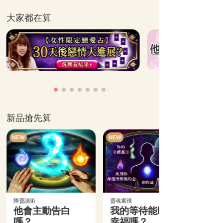
大家都在算
新品搶先算
NEW
NEW
降靈讀術
靈魂索視
他會主動告白
我的等待能盼來
嗎？
幸福嗎？