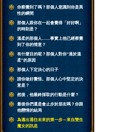
你察覺到了嗎？那個人意識到你是異
性的瞬間
那個人跟你在一起會覺得「好好啊」
的時刻是？
溫柔的那個人……事實上他已經察覺
到了你的情意？
有什麼目的呢？那個人對你“過於溫
柔”的原因
那個人下定決心的日子
請你做好覺悟。那個人心中堅定的決
意是？
然後，他最終採取的行動是什麼？
最後你們還是會止步於朋友嗎？你跟
他戀情的結局
為邁出通往未來的第一步～來自雙生
魔女的訊息