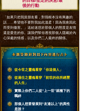
的目標/堅定的決意/最
後的行動
「如果只把我當朋友看，對我根本沒有興趣的
話……希望他不要對我如此溫柔！因為我會因此
而受到傷害。」送給迷惑於那個人的態度是友情
還是愛意的你。讓我們幫你透視那個人隱藏於內
心深處的情感，以及你們二人最終的關係。
從今世之靈魂看穿「你這個人」
從過往之靈魂看穿「前世的你所經歷
的人生」
實際上你們二人從“上一世”就種下的
羈絆
那個人想要發展到“友達以上”的異性
是誰？