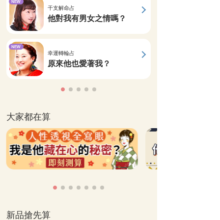
NEW
干支解命占
他對我有男女之情嗎？
NEW
幸運轉輪占
原來他也愛著我？
大家都在算
新品搶先算