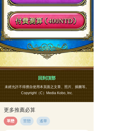
400NTD
回到頂部
未經允許不得擅自使用本頁面之文章、照片、插圖等。
Copyright（C）Media Kobo, Inc.
更多推薦必算
單戀
苦戀
遙華