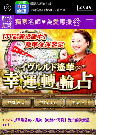
最新占術搶先報
※綁定贈日本$88元算命金
>
以單戀告終？最終【結婚or再見】對方的決意是
TOP
●●！