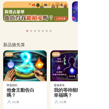
新品搶先算
NEW
NEW
降靈讀術
靈魂索視
他會主動告白
我的等待能盼來
嗎？
幸福嗎？
2人用
2人用