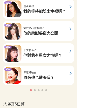
NEW
靈魂索視
我的等待能盼來幸福嗎？
NEW
第六感心靈解碼占
他的禁斷秘密大公開
NEW
干支解命占
他對我有男女之情嗎？
NEW
幸運轉輪占
原來他也愛著我？
大家都在算