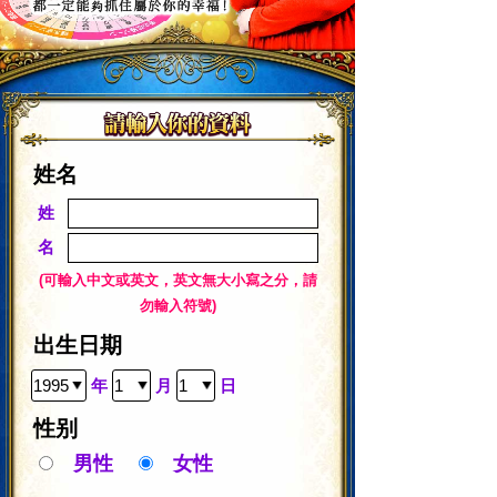
姓名
姓
名
(可輸入中文或英文，英文無大小寫之分，請
勿輸入符號)
出生日期
年
月
日
性别
男性
女性