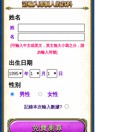
姓名
姓
名
(可輸入中文或英文，英文無大小寫之分，請
勿輸入符號)
出生日期
年
月
日
性别
男性
女性
記錄本次輸入數據?