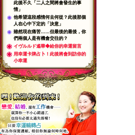
此後不久「二人之間將會發生的事
情」
他希望這段感情何去何從？此後那個
人在心中下定的「決意」
雖然現在痛苦……但最後的最後，你
們兩個人是有機會交往的？
イヴルルド遙華◆給你的幸運留言
用幸運卡牌占卜！此後將會到訪你的
小幸運