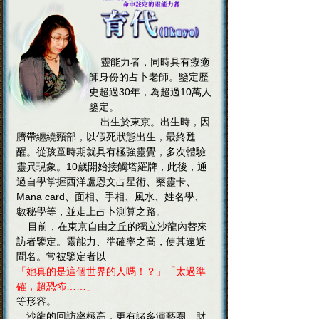
靈能力者，同時具有療癒
師身份的占卜老師。鑒定歷
史超過30年，為超過10萬人
鑒定。
出生於東京。出生時，因
臍帶纏繞頸部，以假死狀態出生，最終甦
醒。從孩童時期就具有極強靈覺，多次體驗
靈異現象。10歲開始接觸塔羅牌，此後，通
過自學掌握西洋盧恩文占星術、藥靈卡、
Mana card、面相、手相、風水、姓名學、
數秘學等，並走上占卜測算之路。
目前，在東京自由之丘的獨立沙龍內替來
訪者鑒定。靈能力、準確率之高，使其遠近
聞名。常被鑒定者以
「她真的是這個世界的人嗎！？」「太過準
確，超恐怖……」
等形容。
沙龍的回訪率極高，更有諸多演藝圈、財