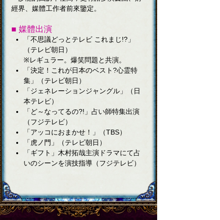
經界、媒體工作者前來鑒定。
■ 媒體出演
「不思議どっとテレビ これまじ!?」
（テレビ朝日）
※レギュラー。爆笑問題と共演。
「決定！これが日本のベスト?心霊特
集」
（テレビ朝日）
「ジェネレーションジャングル」
（日
本テレビ）
「ど～なってるの?!」
占い師特集出演
（フジテレビ）
「アッコにおまかせ！」
（TBS）
「虎ノ門」
（テレビ朝日）
「ギフト」
木村拓哉主演ドラマにて占
いのシーンを演技指導（フジテレビ）