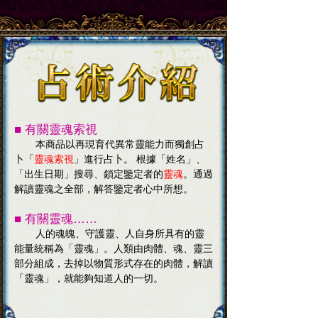
■ 有關靈魂索視
本商品以再現育代異常靈能力而獨創占
卜「
靈魂索視
」進行占卜。 根據「姓名」、
「出生日期」搜尋、鎖定鑒定者的
靈魂
。通過
解讀靈魂之全部，解答鑒定者心中所想。
■ 有關靈魂……
人的魂魄、守護靈、人自身所具有的靈
能量統稱為「靈魂」。人類由肉體、魂、靈三
部分組成，去掉以物質形式存在的肉體，解讀
「靈魂」，就能夠知道人的一切。