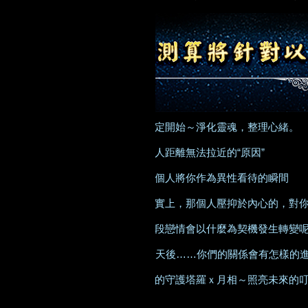
定開始～淨化靈魂，整理心緒。
人距離無法拉近的“原因”
個人將你作為異性看待的瞬間
實上，那個人壓抑於內心的，對你的“真正想法”
段戀情會以什麼為契機發生轉變呢？
0天後……你們的關係會有怎樣的進展？
的守護塔羅ｘ月相～照亮未來的叮嚀～