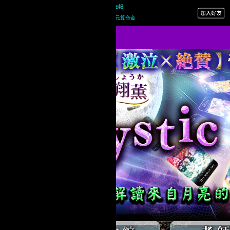
先報
8元算命金