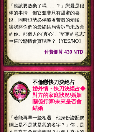
「應該要放棄了嗎……？」戀愛是很
棒的事情，但它並非只有甜蜜的喜
悅，同時也勢必伴隨著苦澀的煩惱。
讓我將你們的最終結局告訴尚未放棄
的你。那個人的“真心”、“堅定的意志”
⇒這段戀情會實現嗎？【YES/NO】
付費測算 430 NTD
不倫戀快刀決絕占
婚外情・快刀決絕占◆
對方的家庭狀況/婚姻
關係打算/未來是否會
結婚
「若能再早一些相遇…他身份證配偶
欄上是不是就是我的名字？」你，是
不是常常會這樣想呢？那個人真正的