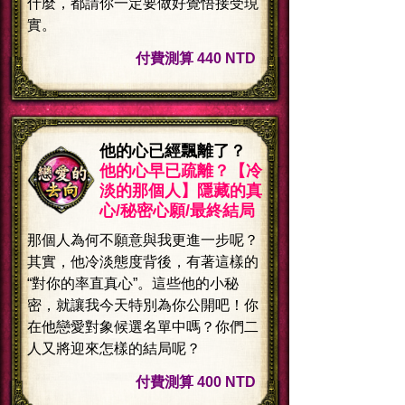
什麼，都請你一定要做好覺悟接受現
實。
付費測算 440 NTD
他的心已經飄離了？
他的心早已疏離？【冷
淡的那個人】隱藏的真
心/秘密心願/最終結局
那個人為何不願意與我更進一步呢？
其實，他冷淡態度背後，有著這樣的
“對你的率直真心”。這些他的小秘
密，就讓我今天特別為你公開吧！你
在他戀愛對象候選名單中嗎？你們二
人又將迎來怎樣的結局呢？
付費測算 400 NTD