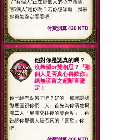
了“有個人”正在那個人的心中微笑。
“那個人”是你嗎？若你想知道，就鼓
起勇氣鑒定看看吧。
付費測算 420 NTD
他對你是認真的嗎？
沒希望or雙相思？『那
個人是否真心喜歡你』
絕無謊言之超斷言鑒
定！
你已經有點累了吧？好的。那就讓我
徹底靈視你們二人，首先為你清楚揭
開二人「展開交往後的契合度」，再
告訴你那個人是否真的「喜歡」你
吧。
付費測算 400 NTD