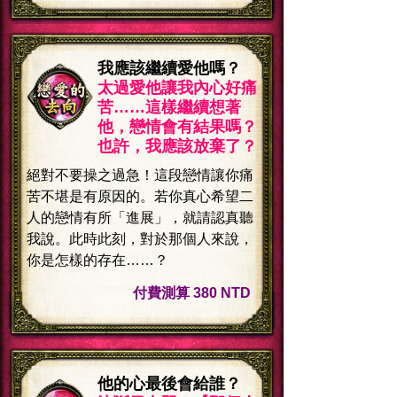
我應該繼續愛他嗎？
太過愛他讓我內心好痛
苦……這樣繼續想著
他，戀情會有結果嗎？
也許，我應該放棄了？
絕對不要操之過急！這段戀情讓你痛
苦不堪是有原因的。若你真心希望二
人的戀情有所「進展」，就請認真聽
我說。此時此刻，對於那個人來說，
你是怎樣的存在……？
付費測算 380 NTD
他的心最後會給誰？