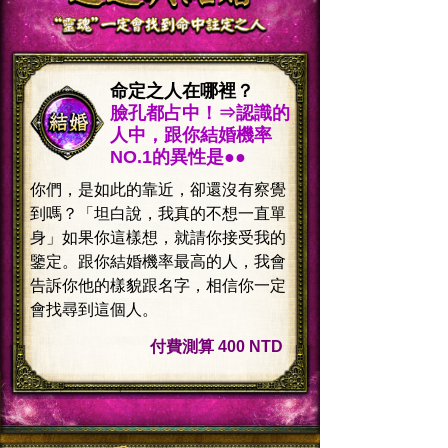
命定之人在哪裡？
臉孔都占中！⇒認識的
人中，跟你結婚機率
NO.1的異性是●●
你們，是如此的靠近，卻還沒有察覺
到嗎？「坦白說，我真的不想一直單
身」如果你這樣想，就請你接受我的
鑒定。跟你結婚機率最高的人，我會
告訴你他的樣貌跟名字，相信你一定
會找尋到這個人。
付費測算 400 NTD