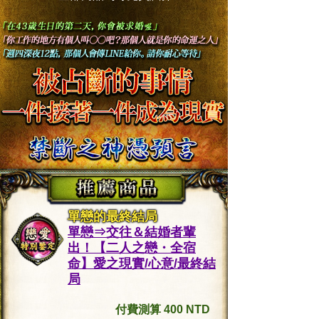
單戀的最終結局
單戀⇒交往＆結婚者輩
出！【二人之戀・全宿
命】愛之現實/心意/最終結
局
付費測算 400 NTD