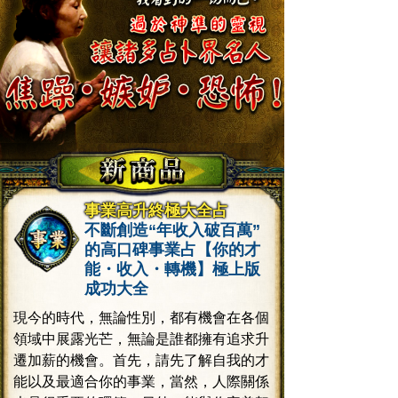
事業高升終極大全占
不斷創造“年收入破百萬”
的高口碑事業占【你的才
能・收入・轉機】極上版
成功大全
現今的時代，無論性別，都有機會在各個
領域中展露光芒，無論是誰都擁有追求升
遷加薪的機會。首先，請先了解自我的才
能以及最適合你的事業，當然，人際關係