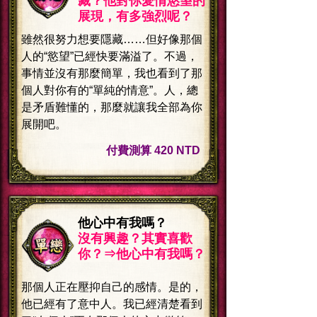
藏？他對你愛情慾望的
展現，有多強烈呢？
雖然很努力想要隱藏……但好像那個
人的“慾望”已經快要滿溢了。不過，
事情並沒有那麼簡單，我也看到了那
個人對你有的“單純的情意”。人，總
是矛盾難懂的，那麼就讓我全部為你
展開吧。
付費測算 420 NTD
他心中有我嗎？
沒有興趣？其實喜歡
你？⇒他心中有我嗎？
那個人正在壓抑自己的感情。是的，
他已經有了意中人。我已經清楚看到