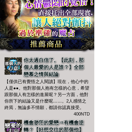
你太過自信了。【此刻，那
個人最愛的人是誰？】全部
戀慕之情與結論
【僅供已有覺悟之人閱讀】現在，他心中的
人是●●。他對那個人抱有怎樣的心意，希望
跟那個人有怎樣的進展呢？另一方面，他對
你所下的結論又是什麼呢……。2人感情之
終焉，無論多不情願，都請你認真接受。
400NTD
機會渺茫的愛戀⇒有機會逆
轉？【好想交往的那個他】