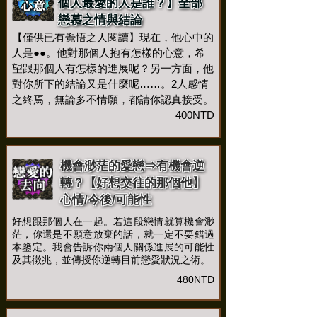
個人最愛的人是誰？】全部
戀慕之情與結論
【僅供已有覺悟之人閱讀】現在，他心中的
人是●●。他對那個人抱有怎樣的心意，希
望跟那個人有怎樣的進展呢？另一方面，他
對你所下的結論又是什麼呢……。2人感情
之終焉，無論多不情願，都請你認真接受。
400NTD
機會渺茫的愛戀⇒有機會逆
轉？【好想交往的那個他】
心情/今後/可能性
好想跟那個人在一起。若這段戀情就算機會渺
茫，你還是不願意放棄的話，就一定不要錯過
本鑒定。我會告訴你兩個人關係進展的可能性
及其徴兆，並傳授你逆轉目前戀愛狀況之術。
480NTD