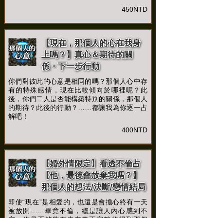
450NTD
【現在，那個人的心在我身
上嗎？】真心＆期待的關
係・下一步行動
你們對彼此的心意是相同的嗎？那個人心中存
有的特殊感情，現在比較傾向於哪裡呢？此
後，你們二人是否能構築特別的關係，那個人
的期待？此後的行動？……都讓我為你逐一占
解吧！
400NTD
【婚外情限定】看透不倫占
【他，最後會放棄我嗎？】
那個人的想法/決斷/戀情結局
即使“現在”是相愛的，也還是會擔心終有一天
被放開……畢竟不倫，總是讓人內心感到不