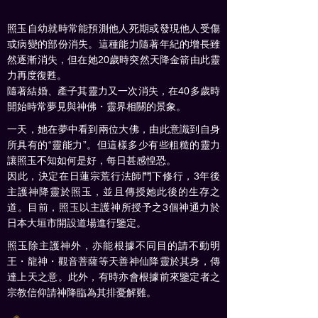
照玉自幼就時常能預測他人死期或發現他人受傷
或病變的部份消失。這種能力隨著年紀的增長雖
然逐漸消失，但在她20歲時突然天降金箭由此靈
力再度復甦。
隨著結婚、產子其靈力又一次消失，在40多歲時
開始時常夢見與神佛・靈界相關的景象。
一天，她在夢中看到兩位大佛，由此意識到自身
所具有的“靈能力”。但這樣多少有些粗糙的靈力
讓照玉不知如何是好，每日甚感惶恐。
因此，決定在日蓮宗荒行法師門下修行，3年後
主護神降靈於照玉，並且傳授她此後的生存之
道。目前，照玉以主護神所授予之3個神通力於
日本大垣市開設道場進行鑒定。
照玉除主護神外，亦能根據不同目的請不動明
王・龍神・觀音菩薩等天善神仙降靈於其身，傳
達上天之意。此外，有時亦會根據前來鑒定者之
宗教信仰請神降臨為其排憂解難。