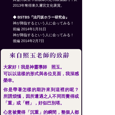
2013年奪得東久邇宮文化褒賞。
◆ BSTBS『法円坂ホラー研究会』
神が降臨するという人に会ってみる！
前編 2014年1月31日
神が降臨するという人に会ってみる！
後編 2014年2月7日
大家好！我是神靈導師 照玉。
可以以這樣的形式與各位見面，我深感
榮幸。
你是帶著怎樣的期許來到這裡的呢？
所謂煩惱，因所遭遇之人不同而覺得或
「重」或「輕」，好似巴別塔。
心意被覺得「沉重」的瞬間，整個人都