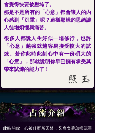
會覺得快要被壓垮了。
那是不是所有的「心意」都會讓人的內
心感到「沉重」呢？這樣那樣的思緒讓
人徒增煩惱與痛苦。
很多人都說人生好似一場修行，也許
「心意」越強就越容易接受較大的試
煉。若你此時此刻心中有一份碩大的
「心意」，那就說明你早已擁有承受其
帶來試煉的能力了！
此時的你，心被什麼所囚禁，又肩負著怎樣沉重