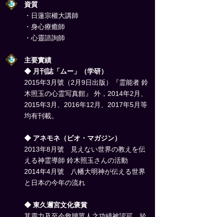
資質
・日蓮宗權大講師
・身心療癒師
・心靈諮詢師
主要實績
◆ 月刊誌「ムー」（学研）
2015年3月號（2月9日出版）『霊能者 鈴
木照玉の心霊写真館』 外，2014年2月、
2015年3月、2016年12月、2017年5月等
均有刊載。
◆ アネモネ（ビオ・マガジン）
2013年8月號 見えない世界の教えを伝
える神霊導師 鈴木照玉さんの活動
2014年4月號 八幡大明神が伝える世界
と日本の今年の流れ
◆ 東久邇宮文化褒賞
其靈力及至今救贖眾人之功績被認可，於