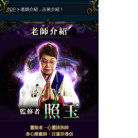
TOP
>
老師介紹，占術介紹！
靈能者・心靈諮詢師
身心療癒師・日蓮宗僧侶