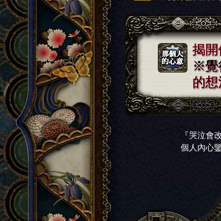
揭開
※覺
的想
『哭泣會
個人內心