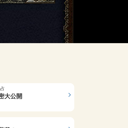
碼占
來照術
密大公開
實現雙
人性透視