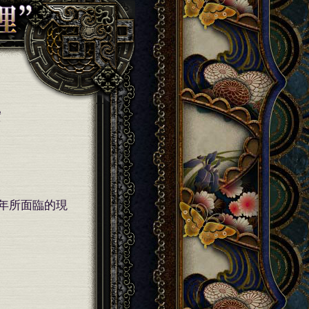
實
年所面臨的現