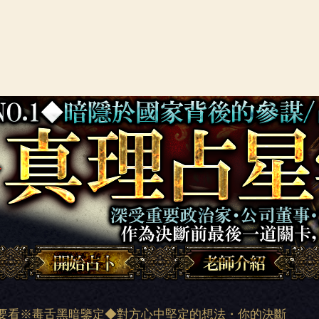
要看※毒舌黑暗鑒定◆對方心中堅定的想法・你的決斷