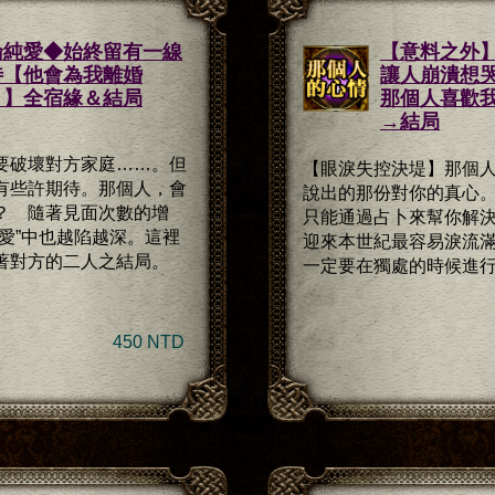
倫純愛◆始終留有一線
【意料之外
待【他會為我離婚
讓人崩潰想
？】全宿緣＆結局
那個人喜歡
→結局
要破壞對方家庭……。但
【眼淚失控決堤】那個
有些許期待。那個人，會
說出的那份對你的真心
？ 隨著見面次數的增
只能通過占卜來幫你解
“愛”中也越陷越深。這裡
迎來本世紀最容易淚流
著對方的二人之結局。
一定要在獨處的時候進
450 NTD