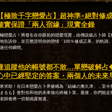
【極致千字戀愛占】超神準×絕對修
確實保證「兩人宿緣」現實全錄
極戀愛占！將發生在你眼前的戀愛現實，由傳說級占卜師【
地告訴你，並完整證明你的戀情「100％修成正果」的軌跡
過任何瞬間。
連追蹤他的帳號都不敢…單戀破解占
心中已經堅定的答案・兩個人的未來
來求助！在日本戀愛占卜界被稱為「結緣の奧久津」，至今
まるも】會對你和他的未來做出終極卜算。最後，你們能走
老師會將一切都揭露無遺。