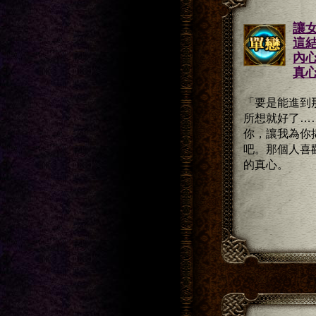
讓
這
內心
真
「要是能進到
所想就好了…
你，讓我為你
吧。那個人喜
的真心。