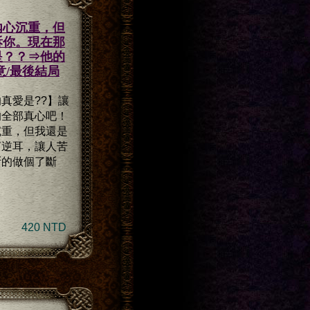
內心沉重，但
訴你。現在那
是？？⇒他的
意/最後結局
真愛是??】讓
的全部真心吧！
沉重，但我還是
言逆耳，讓人苦
斷的做個了斷
420 NTD