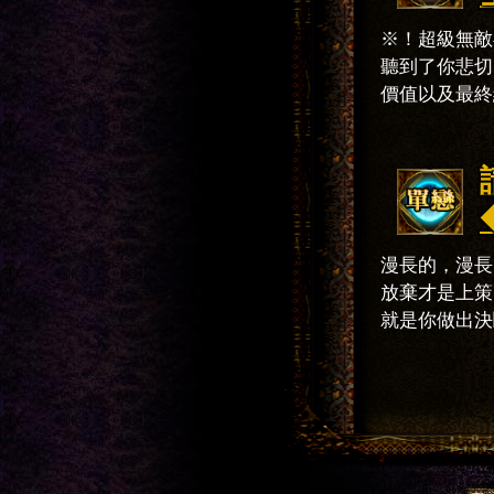
※！超級無敵
聽到了你悲切
價值以及最終
漫長的，漫長
放棄才是上策
就是你做出決