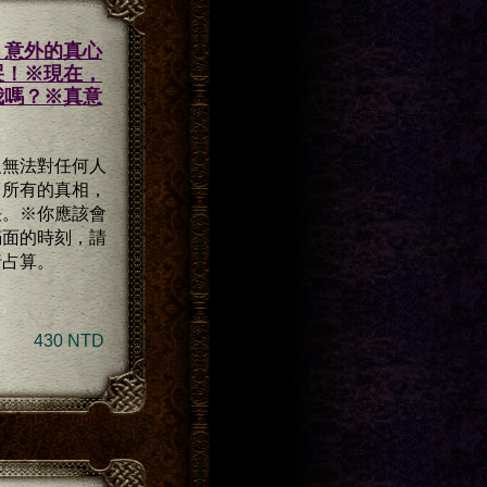
】意外的真心
哭！※現在，
我嗎？※真意
人無法對任何人
。
所有的真相，
決。
※你應該會
滿面的時刻，請
行占算。
430 NTD