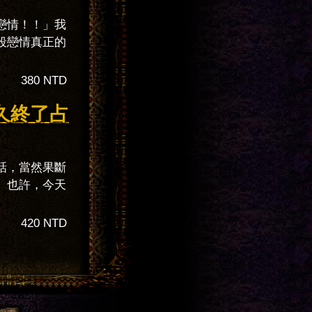
戀情！！」我
段戀情真正的
380 NTD
久終了占
話，當然果斷
。也許，今天
420 NTD