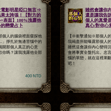
女電影明星啞口無言⇒
雖然會讓你
結果太誇張！【對方的
還是讓我告
×表面】100%洩露他
個人的真愛
心的戀愛占卜
真心/對你心
那個人的腦袋裡面窺探他
【※衝擊通知※那個人的
…」掙扎於無邊苦惱中的
我竭盡所能曝露那個人
揭開那個人真正的心意
雖然這會讓你內心變得
歡你嗎？讓我洩露他全部
會將事實全盤托出。忠
惱的單戀，就在這裡果
吧！
400 NTD