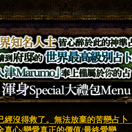
已經沒得救了。無法放棄的苦戀占卜
全真心/戀愛真正的價值/最終愛戀