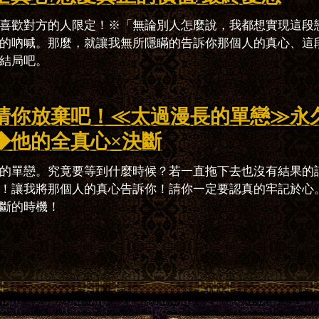
喜歡對方的人限定！※「無論別人怎麼說，我都想實現這段
的吶喊。那麼，就讓我無所隱瞞的告訴你那個人的真心、這
結局吧。
請你放棄吧！≪太過漫長的單戀≫永
◆他的全真心×決斷
的單戀。究竟要等到什麼時候？若一直拖下去也沒有結果的
！讓我將那個人的真心告訴你！請你一定要認真的牢記於心
斷的時機！