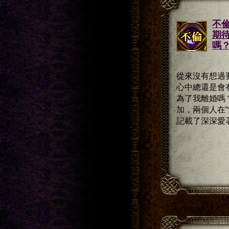
不
期
嗎
從來沒有想過
心中總還是會
為了我離婚嗎
加，兩個人在
記載了深深愛