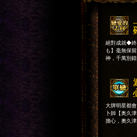
絕對成就◆終
も】毫無保留
神，千萬別錯
大牌明星都會
卜師【奥久津
擔心，奧久津