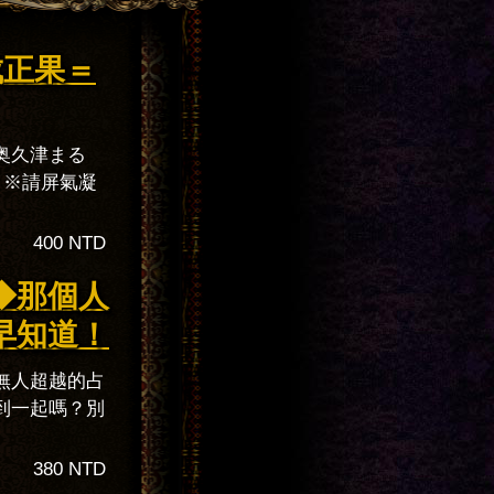
成正果＝
奥久津まる
。※請屏氣凝
400 NTD
◆那個人
早知道！
無人超越的占
到一起嗎？別
380 NTD