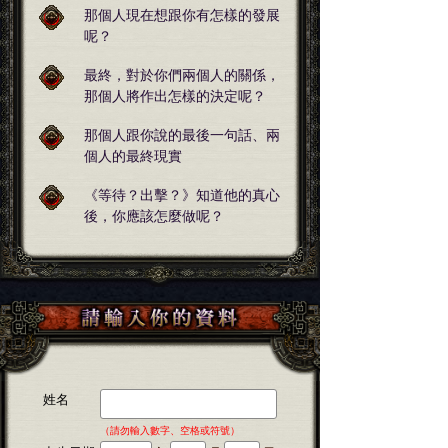
那個人現在想跟你有怎樣的發展
呢？
最終，對於你們兩個人的關係，
那個人將作出怎樣的決定呢？
那個人跟你說的最後一句話、兩
個人的最終現實
《等待？出擊？》知道他的真心
後，你應該怎麼做呢？
姓名
（請勿輸入數字、空格或符號）