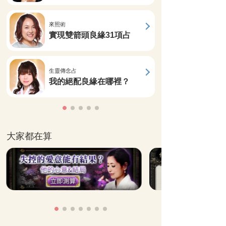
來照術
實現雙箭頭良緣31項占
生靈傳念占
我的絕配良緣在哪裡？
大家都在算