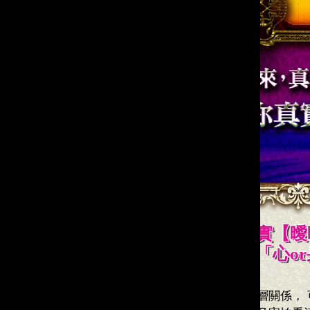
實【曖昧的關係】那個人想要
「心or身體」？
層關係， 可能連目前的狀況都無法保持吧……