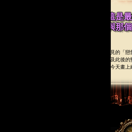
這是最後一次喔！真心就會占準×實
與那個人的宿緣】完結版
見的「戀愛鑒定」最終版！關於二人墜入情網的原因、兩人
及此後的變化和結婚的可能性，都讓我將事實真相告訴你吧
今天畫上終止符吧！
付