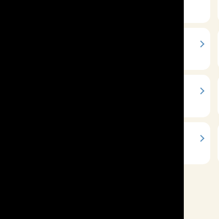
拆解他隱藏的真愛訊號
東瀛斷易吉凶占
他對我的感情密語20占
心語靈聽鑑定
他為何刻意疏遠我？
瞑想靈視占
撥開迷霧看透他的心