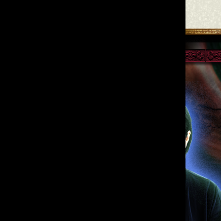
【請你知道！】下