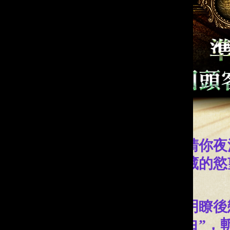
請你夜深人靜時再看。那個人的恐怖
藏的慾望、你的優先順序以及愛慕之
明瞭後戀情結束【無望之戀】那個人的
白”，斬斷你所有的念想