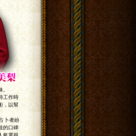
作時
以幫
卜者紛
口碑
電視