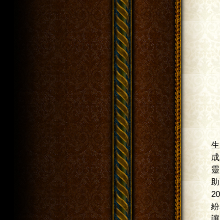
生來
成人
靈力
助更
200
紛表
讓姐