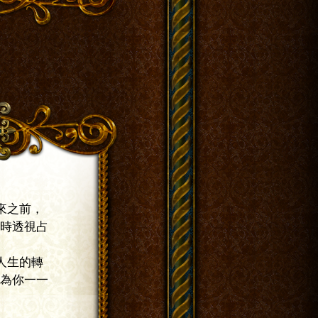
前，
透視占
的轉
你一一