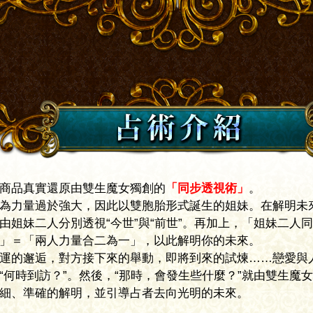
品真實還原由雙生魔女獨創的
「同步透視術」
。
力量過於強大，因此以雙胞胎形式誕生的姐妹。在解明未來之
姐妹二人分別透視“今世”與“前世”。再加上，「姐妹二人同時
＝「兩人力量合二為一」，以此解明你的未來。
的邂逅，對方接下來的舉動，即將到來的試煉……戀愛與人生
何時到訪？”。然後，“那時，會發生些什麼？”就由雙生魔女為
、準確的解明，並引導占者去向光明的未來。