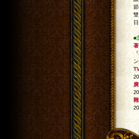
節目
雙生
日本
■主
著書
『心の
ンハ
TV
201
廣播
201
雜誌
201