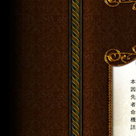
本商
因為
先由
者」
命運
機“
詳細