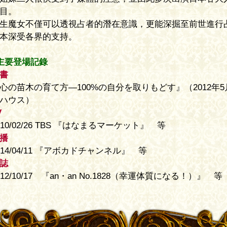
。
魔女不僅可以透視占者的潛在意識，更能深掘至前世進行占卜
深受各界的支持。
要登場記錄
苗木の育て方―100%の自分を取りもどす』（2012年5月
ウス）
0/02/26 TBS 『はなまるマーケット』 等
4/04/11 『アボカドチャンネル』 等
2/10/17 『an・an No.1828（幸運体質になる！）』 等