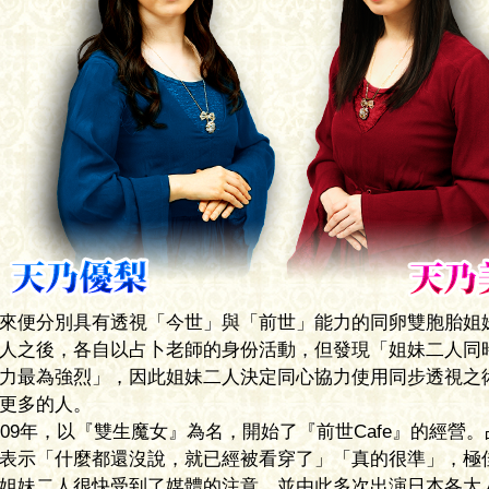
便分別具有透視「今世」與「前世」能力的同卵雙胞胎姐妹。
之後，各自以占卜老師的身份活動，但發現「姐妹二人同時工
最為強烈」，因此姐妹二人決定同心協力使用同步透視之術，
多的人。
9年，以『雙生魔女』為名，開始了『前世Cafe』的經營。占
示「什麼都還沒說，就已經被看穿了」「真的很準」，極佳的
妹二人很快受到了媒體的注意，並由此多次出演日本各大人氣