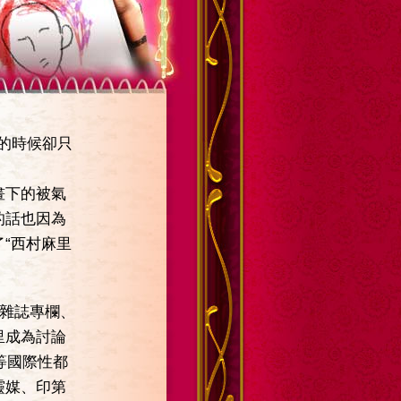
的時候卻只
畫下的被氣
的話也因為
“西村麻里
、雜誌專欄、
里成為討論
等國際性都
靈媒、印第