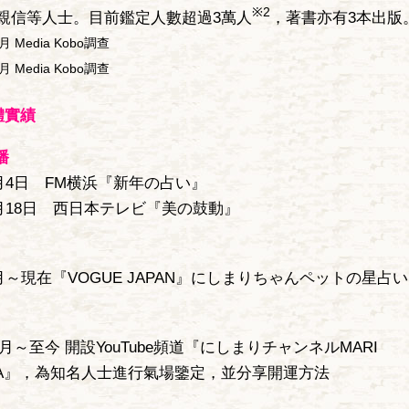
※2
親信等人士。目前鑑定人數超過3萬人
，著書亦有3本出版
月 Media Kobo調查
月 Media Kobo調查
體實績
播
1月4日 FM横浜『新年の占い』
8月18日 西日本テレビ『美の鼓動』
月～現在『VOGUE JAPAN』にしまりちゃんペットの星占い
0月～至今 開設YouTube頻道『にしまりチャンネルMARI
MURA』，為知名人士進行氣場鑒定，並分享開運方法