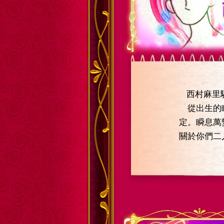
西村麻里
從出生的瞬
定。瞬息萬
關於你們二