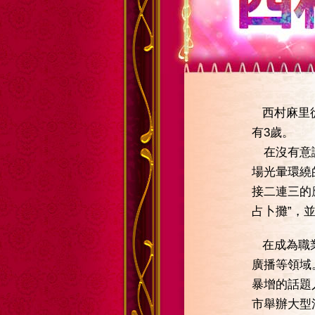
西
西村麻里
有3歲。
在沒有意識
場光暈環繞
接二連三的
占卜攤”，
在成為職
廣播等領域
暴增的話題
市舉辦大型