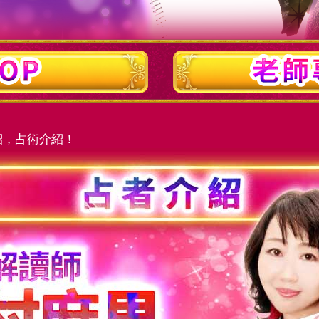
紹，占術介紹！
場解讀師