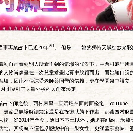
村麻里
※1
從事專業占卜已近20年
。 但是——她的獨特天賦綻放光彩
到自己看到別人所看不到的氣場的狀況下，由西村麻里所
的人物肖像畫在一次兒童繪畫比賽中脫穎而出。而她隨口說
應驗，因此不僅深受老師與同學的信賴，更在學園祭中設立了
並因此吸引了大量外校的人前來鑑定。
業占卜師之後，西村麻里一直活躍在面對面鑑定、YouTube
。無論是氣場解讀鑑定還是在恍惚狀態下作畫，都讓西村麻
人物。從2014年至今，除日本本土以外，她還在紐約、米蘭
活動。其粉絲不僅包括戀愛中的一般女性、更涵蓋演藝圈、