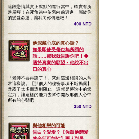
這段戀情其實正默默的進行當中，確實有所
進展喔！在死角當中依舊向前邁進，屬於你
的戀愛命運，讓我向你傳達吧！
400 NTD
他深藏心底的真心話？
如果即使受傷也無所謂的
話……那我就告訴你吧！◆
過於真實的願望・他說不出
口的真心
「老師不要再說了！」來到這邊相談的人常
常這樣說。【那個人的秘密事項不斷揭露】
暴露了太多而遭到阻止，這就是傳說中的鑑
定力，讓這樣的能力去幫你開啟那個人心中
所有的心聲吧！
350 NTD
與他相戀的可能
告白？愛愛？【你跟他戀愛
的全部可能性】兩人到最