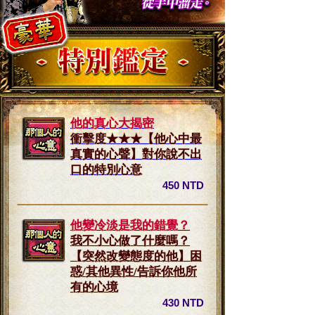
他的真心大揭密
衝擊度★★★【他心中最
真實的心聲】對你說不出
口的特別心意
450 NTD
他變冷淡是我的錯覺？
我不小心做了什麼嗎？
【突然改變態度的他】困
惑/其他異性/告訴你他所
有的心境
430 NTD