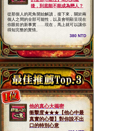
後，到底能不能成為戀人？
從那個人的死角開始解讀，接下來，關於兩
個人之間的全部可能性，以及會明顯呈現在
你眼前的新事實……現在，馬上就可以讓你
得知完整的實情。
380 NTD
他的真心大揭密
衝擊度★★★【他心中最
真實的心聲】對你說不出
口的特別心意