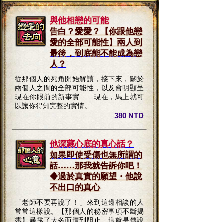
與他相戀的可能
告白？愛愛？【你跟他戀
愛的全部可能性】兩人到
最後，到底能不能成為戀
人？
從那個人的死角開始解讀，接下來，關於
兩個人之間的全部可能性，以及會明顯呈
現在你眼前的新事實……現在，馬上就可
以讓你得知完整的實情。
380 NTD
他深藏心底的真心話？
如果即使受傷也無所謂的
話……那我就告訴你吧！
◆過於真實的願望・他說
不出口的真心
「老師不要再說了！」來到這邊相談的人
常常這樣說。【那個人的秘密事項不斷揭
露】暴露了太多而遭到阻止，這就是傳說