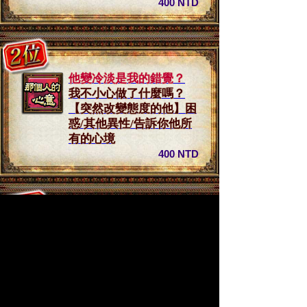
400 NTD
他變冷淡是我的錯覺？
我不小心做了什麼嗎？
【突然改變態度的他】困
惑/其他異性/告訴你他所
有的心境
400 NTD
他心中糾結的愛意
其實是有進展的喔！【那
個人內心的變化】心中抱
有的糾結⇒即將付出的戀
愛行動
400 NTD