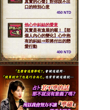
真實的心聲】對你說不出
口的特別心意
450 NTD
他心中糾結的愛意
其實是有進展的喔！【那
個人內心的變化】心中抱
有的糾結⇒即將付出的戀
愛行動
400 NTD