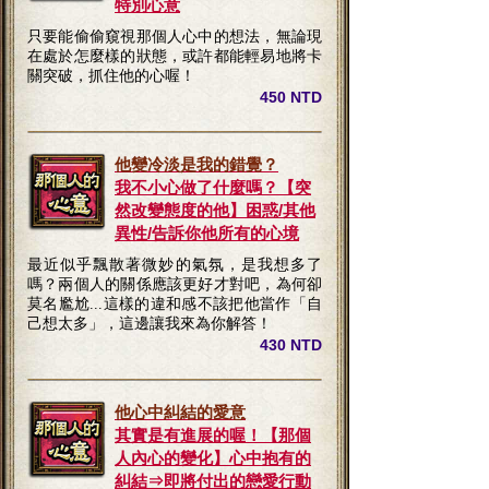
特別心意
只要能偷偷窺視那個人心中的想法，無論現
在處於怎麼樣的狀態，或許都能輕易地將卡
關突破，抓住他的心喔！
450 NTD
他變冷淡是我的錯覺？
我不小心做了什麼嗎？【突
然改變態度的他】困惑/其他
異性/告訴你他所有的心境
最近似乎飄散著微妙的氣氛，是我想多了
嗎？兩個人的關係應該更好才對吧，為何卻
莫名尷尬...這樣的違和感不該把他當作「自
己想太多」，這邊讓我來為你解答！
430 NTD
他心中糾結的愛意
其實是有進展的喔！【那個
人內心的變化】心中抱有的
糾結⇒即將付出的戀愛行動