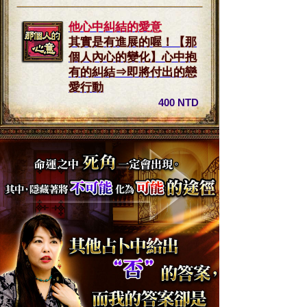
他心中糾結的愛意
其實是有進展的喔！【那
個人內心的變化】心中抱
有的糾結⇒即將付出的戀
愛行動
400 NTD