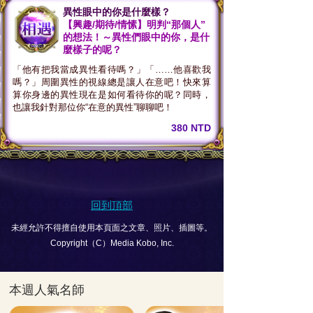
異性眼中的你是什麼樣？
【興趣/期待/情愫】明判“那個人”
的想法！～異性們眼中的你，是什
麼樣子的呢？
「他有把我當成異性看待嗎？」「……他喜歡我
嗎？」周圍異性的視線總是讓人在意吧！快來算
算你身邊的異性現在是如何看待你的呢？同時，
也讓我針對那位你“在意的異性”聊聊吧！
380 NTD
回到頂部
未經允許不得擅自使用本頁面之文章、照片、插圖等。
Copyright（C）Media Kobo, Inc.
本週人氣名師