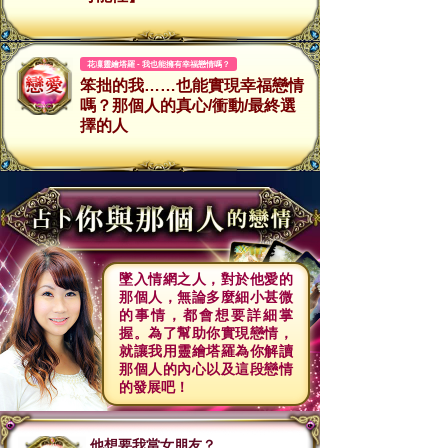
花凜靈繪塔羅 - 我也能擁有幸福戀情嗎？
笨拙的我……也能實現幸福戀情
嗎？那個人的真心/衝動/最終選
擇的人
墜入情網之人，對於他愛的
那個人，無論多麼細小甚微
的事情，都會想要詳細掌
握。為了幫助你實現戀情，
就讓我用靈繪塔羅為你解讀
那個人的內心以及這段戀情
的發展吧！
他想要我當女朋友？