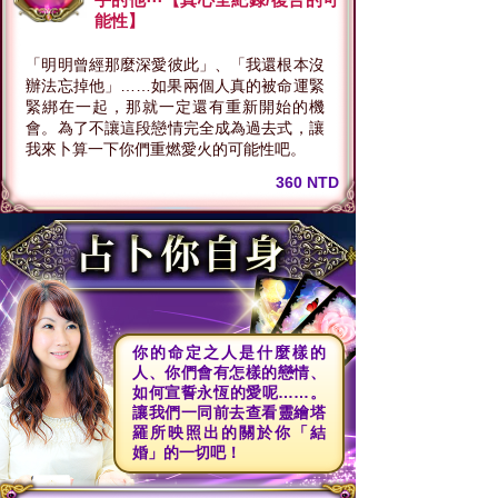
能性】
「明明曾經那麼深愛彼此」、「我還根本沒
辦法忘掉他」……如果兩個人真的被命運緊
緊綁在一起，那就一定還有重新開始的機
會。為了不讓這段戀情完全成為過去式，讓
我來卜算一下你們重燃愛火的可能性吧。
360 NTD
你的命定之人是什麼樣的
人、你們會有怎樣的戀情、
如何宣誓永恆的愛呢……。
讓我們一同前去查看靈繪塔
羅所映照出的關於你「結
婚」的一切吧！