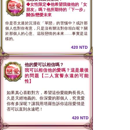
◆女性限定◆他希望我做他的「女
朋友」嗎？他所期待的「下一步」
關係/戀愛未來
你是否太過於沉浸在「單戀」的苦惱中？或許那
個人也對你有意，只是沒有辦法對你坦白呢？關
於那個人的心意、這段戀情的未來……事實是這
樣的。
420 NTD
他的愛可以相信嗎？
我可以相信他的愛嗎？這是最後
的問題【二人宣誓永遠的可能
性】
如果真心喜歡對方，希望這份愛能夠長長久
久是天經地義的。你深愛的那個人，究竟愛
你有多深呢？讓我用塔羅告訴你這段愛情是
否可以直到永遠吧！
420 NTD