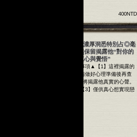
400NTD
濃厚洞悉特別占◎毫
無保留揭露他“對你的
心與覺悟”
事項▲【1】這裡揭露的
請做好心理準備後再查
我將揭露他真實的心聲。
【3】僅供真心想實現戀
。