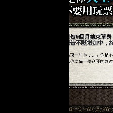
最短6個月結束單身，單身者蜂擁而至＆結婚
報告不斷增加中，終極婚緣豪華錄
結束一生嗎……」你是不是因為年齡問題而放棄了結婚呢？
請
為你準備一份命運的邂逅。
若你真的想要結婚，就請你一定不