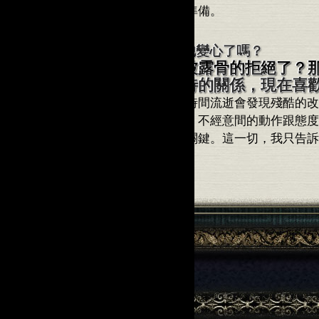
準備。
他變心了嗎？
被露骨的拒絕了？那個人改變的理由/戀心/期
待的關係，現在喜歡的人
時間流逝會發現殘酷的改變。你對那個人的愛，每天每天有增
。不經意間的動作跟態度中隱藏著無法撼動的真相。
其中，也
關鍵。這一切，我只告訴你一個人。