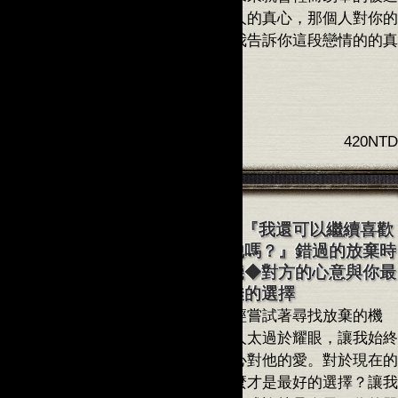
人的真心，那個人對你的
逝嗎？
也許當我告訴你
我告訴你這段戀情的的真
心人》之後，你就能重
420NTD
『我還可以繼續喜歡
※覺得會
他嗎？』錯過的放棄時
※毒舌黑暗
機◆對方的心意與你最
心中堅定的
佳的選擇
決斷
經嘗試著尋找放棄的機
『哭泣會改變什麼？』
人太過於耀眼，讓我始終
《喝斥》你此刻脆弱無
心對他的愛。對於現在的
你看清那個人內心鑒定
麼才是最好的選擇？讓我
及你應該做出的決斷。