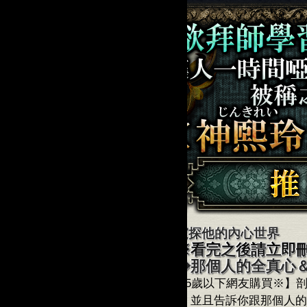
窺探他的內心世界
※看完之後請立即刪掉※鉅細靡遺、全部看穿
◆那個人的全真心＆腦內想法
5歲以下網友購買※】
剖析那個人腦中所想，完全揭露他對你
。
並且告訴你跟那個人的這段戀情將迎來怎樣的結局。
占卜內