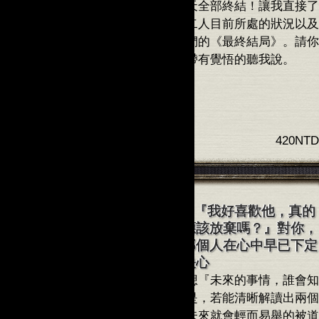
天全部終結！
讓我直接了
如何都想成就這段戀情
二人目前所處的狀況以及
不要錯過時機！】
就請
們的《最終結局》。
請你
說。讓我告訴你那個人
帶有覺悟的聽我說。
意，以及你應該做出的
420NTD
『我好喜歡他，真的
【我真的
應該放棄嗎？』對你，
續下去了】
那個人在心中早已下定
的真心人究
決心
全真心/羈絆
想『未來的事情，誰會知
「他才看不上我呢」「
是，若能清晰解讀出兩個
信早已破毀……」
完全
未來就會輕而易舉的被道
的你，甘心讓一直以來