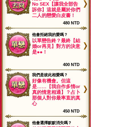
No SEX【讓我全部告
訴你】這就是屬於你們
二人的戀愛白皮書！
480 NTD
他會拒絕我的愛嗎？
以單戀告終？最終【結
婚or再見】對方的決意
是●●！
400 NTD
我們是彼此相愛嗎？
好像有機會。但這
是……【我自作多情or
真的情意相通】？占卜
那個人對你最率直的真
心
450 NTD
他會選擇默默消失嗎？