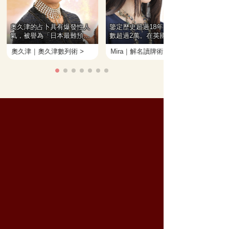
奧久津的占卜具有爆發性人
鑒定歷史超過18年，鑒定人
氣，被譽為「日本最難預約
數超過2萬。在英國倫敦亦擁
的占卜老師」，亦有多套著
有7年鑒定經驗的塔羅占卜
奧久津｜奧久津數列術 >
Mira｜解名讀牌術 >
書出版。 她立足於日本，更
師。 百分百靈視塔羅讀牌技
活躍於歐美及東南亞等地，
術，加之在英國的長年磨
占卜實績世界範圍內超過2萬
煉，擅長解讀復合塔羅並給
人。占卜過的知名人士有美
予切實的建議。
國職棒選手一郎・弓子夫
婦、早安少女及知名女主播
KA。
占術推薦
潛入靈視
使用獨一無二的靈視能力，藉
著潛入你及對方的潛在意識，
向你爆料所有隱藏的秘密！
針對特別想要讓你知道的事使
用YES/NO這樣確切的回答，
不以曖昧的答案帶過！
人性透視全寫眼
融合妃宮美伶與生俱來的「看
穿人類本質之靈力」與其悉心
研究編撰的原創占術，100%
再現全寫眼之驚人靈力。 通
過鑒定隱藏的個性、行動類型