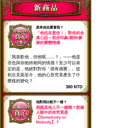
原來他也愛著我？
「他也在意你！」對你的全
真心話～初步印象/期待/膨
脹的愛戀情感
「我喜歡他，但他呢……？」——他是
否也與你抱持相同的情感？至少可以肯
定的是，他絕對對你「很有感覺」。從
初次見面至今，他的心意究竟產生了什
麼樣的變化？
380 NTD
他對我比較不一樣？
我跟其他人不一樣嗎？那個
人眼中的你究竟是
【Somebody or
Nobody】？