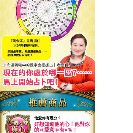
他愛你有幾分？
好想知道他的心！他對你
的≪愛意≫有●％！