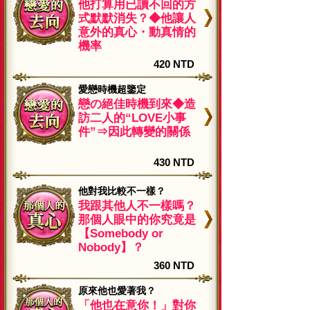
他打算用已讀不回的方
式默默消失？◆他讓人
意外的真心・動真情的
機率
420 NTD
愛戀時機超鑒定
戀の絕佳時機到來◆造
訪二人的“LOVE小事
件”⇒因此轉變的關係
430 NTD
他對我比較不一樣？
我跟其他人不一樣嗎？
那個人眼中的你究竟是
【Somebody or
Nobody】？
360 NTD
原來他也愛著我？
「他也在意你！」對你