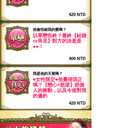
420 NTD
他會拒絕我的愛嗎？
以單戀告終？最終【結婚
or再見】對方的決意是
●●！
400 NTD
我是他的天菜嗎？
♥女性限定♥他覺得我正
嗎？【戀心×慾望】那個
人的衝動，以及今後對我
的邀約
420 NTD