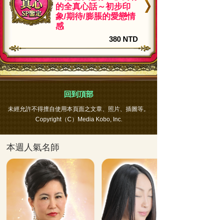
的全真心話～初步印
象/期待/膨脹的愛戀情
感
380 NTD
回到頂部
未經允許不得擅自使用本頁面之文章、照片、插圖等。
Copyright（C）Media Kobo, Inc.
本週人氣名師