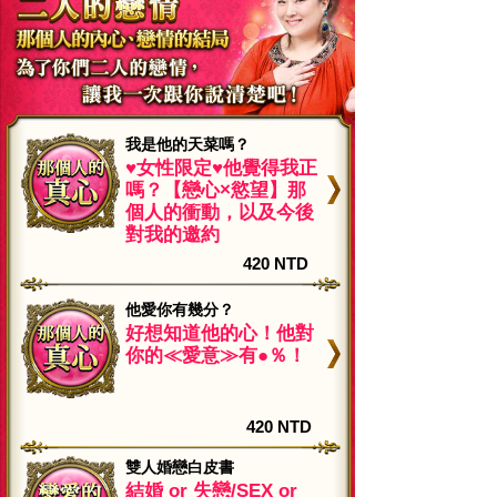
我是他的天菜嗎？
♥女性限定♥他覺得我正
嗎？【戀心×慾望】那
個人的衝動，以及今後
對我的邀約
420 NTD
他愛你有幾分？
好想知道他的心！他對
你的≪愛意≫有●％！
420 NTD
雙人婚戀白皮書
結婚 or 失戀/SEX or