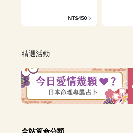
380
NT$450
精選活動
全站算命分類