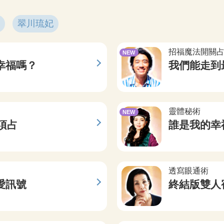
翠川琉妃
招福魔法開關
NEW
幸福嗎？
我們能走到
靈體秘術
NEW
項占
誰是我的幸
透寫眼通術
愛訊號
終結版雙人