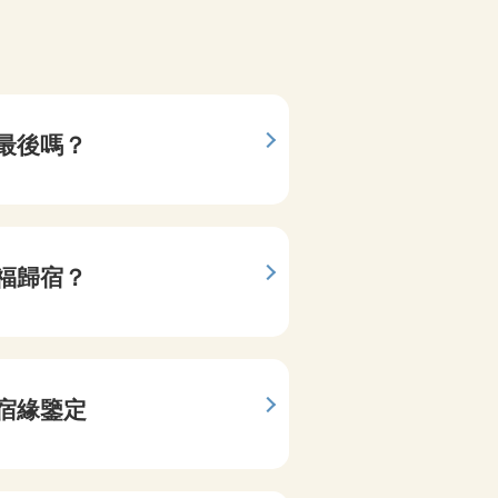
占
佛法靈視
最後嗎？
他是我
招運推命
福歸宿？
我的姻
高次元龍
宿緣鑒定
我們的