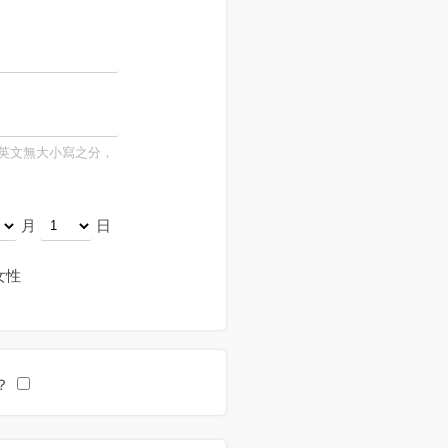
，英文無大小寫之分，
月
日
女性
？