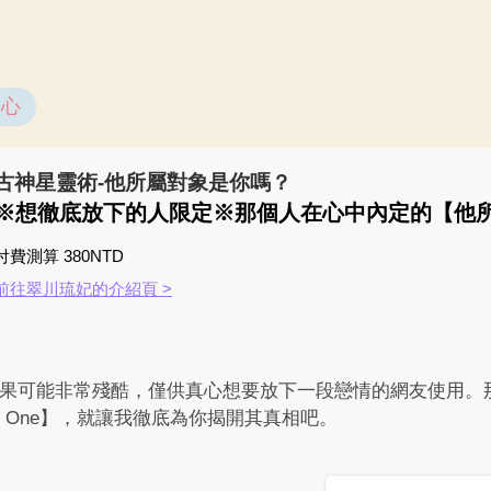
真心
古神星靈術-他所屬對象是你嗎？
※想徹底放下的人限定※那個人在心中內定的【他
付費測算 380NTD
前往翠川琉妃的介紹頁 >
果可能非常殘酷，僅供真心想要放下一段戀情的網友使用。
y One】，就讓我徹底為你揭開其真相吧。