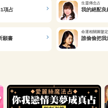
生靈傳念占
1項占
我的絕配良
命運相關圖鑒
祈願書
誰偷偷把我