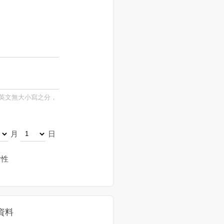
，英文無大小寫之分，
月
日
性
資料