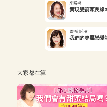
來照術
極占
實現雙箭頭良緣3
靈悟讀心術
我們的專屬戀愛
大家都在算