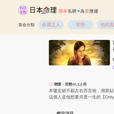
命運之人
苦戀
他的
算命分類
戀愛・苦戀
2人用
本鑒定絕不顧左右而言他，測算結
這個人是他想要共度一生的【Onl
鑑定項目