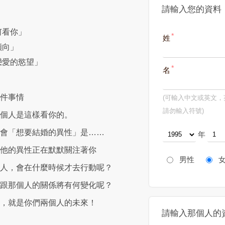
請輸入您的資料
何看你」
姓
傾向」
戀愛的慾望」
名
件事情
(可輸入中文或英文
請勿輸入符號)
個人是這樣看你的。
會「想要結婚的異性」是……
年
他的異性正在默默關注著你
男性
女
人，會在什麼時候才去行動呢？
跟那個人的關係將有何變化呢？
，就是你們兩個人的未來！
請輸入那個人的