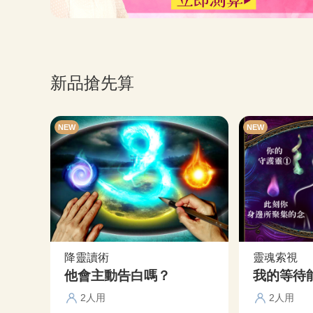
新品搶先算
NEW
NEW
降靈讀術
靈魂索視
他會主動告白嗎？
我的等待
2人用
2人用