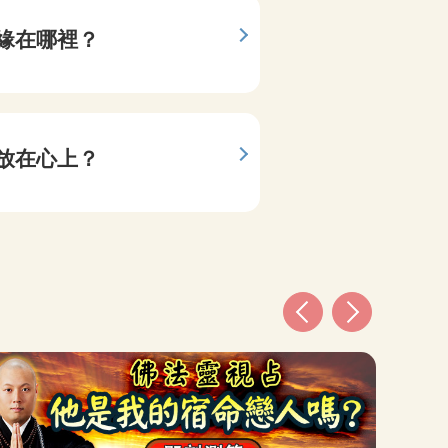
結緣圖表
緣在哪裡？
你我心
定
曜神命曆
放在心上？
他是我