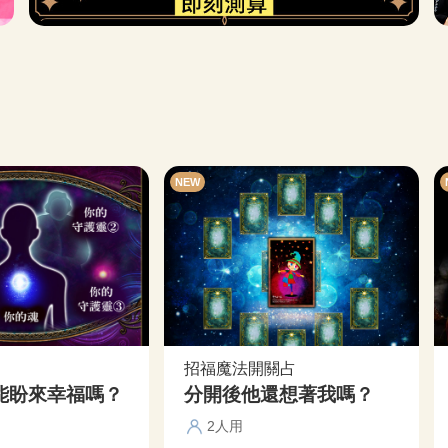
NEW
招福魔法開關占
能盼來幸福嗎？
分開後他還想著我嗎？
2人用