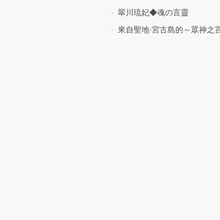
翠川琉妃◆魂の言靈
來自聖地·宮古島的～眾神之