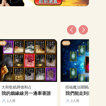
NEW
NEW
大和歌紙牌德和占
招福魔法開關占
我的姻緣線另一邊牽著誰
我們能走到最後嗎？
1人用
2人用