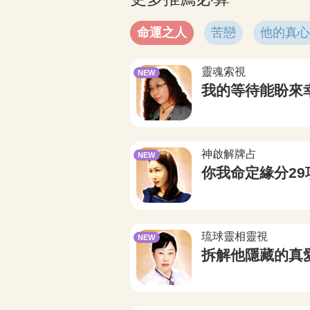
命運之人
苦戀
他的真心
靈魂索視
NEW
我的等待能盼來
神啟解牌占
NEW
?
你我命定緣分29
琉球靈相靈視
NEW
拆解他隱藏的真