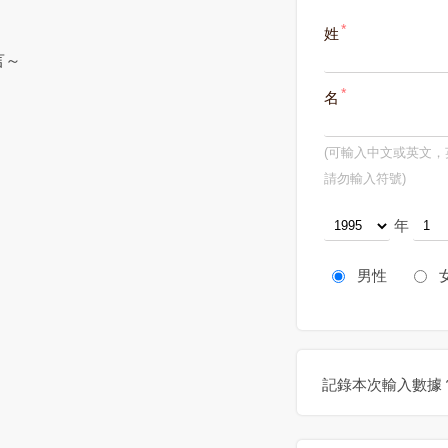
姓
言～
名
(可輸入中文或英文
請勿輸入符號)
年
男性
記錄本次輸入數據