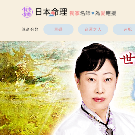
算命分類
單戀
命運之人
速配