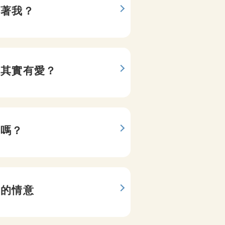
愛著我？
網羅他
第六感心
默其實有愛？
他的異
命運繪卷
我嗎？
他的訊
紫月塔羅
我的情意
我們會