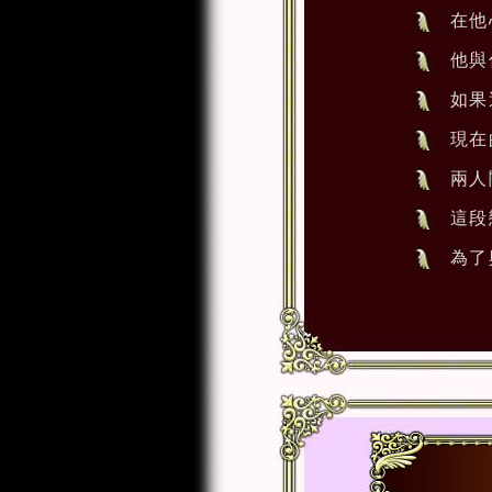
在他
他與
如果
現在
兩人
這段
為了