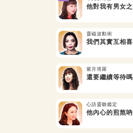
露
他對我有男女之
靈磁波動術
占
我們其實互相喜
紫月塔羅
？
還要繼續等待嗎
心語靈聽鑑定
走？
他內心的煎熬吶