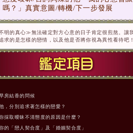
嗎？」真實意圖/轉機/下一步發展
不明的真心≫無法確定對方心意的日子肯定很煎熬。讓
追求的是怎樣的戀情，以及他是否將你視為異性看待吧
早房結香的問候
他，分別追求著怎樣的戀愛？
你採取曖昧不清態度的原因是什麼？
你的「戀人契合度」及「婚姻契合度」