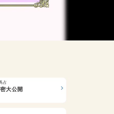
碼占
花凜靈繪
秘密大公開
他想要
靈炎極視