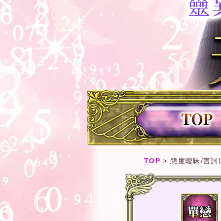
TOP
>
態度曖昧/言詞