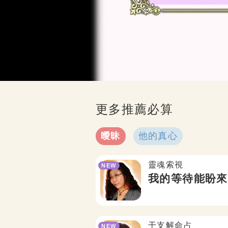
更多推薦必算
曖昧
他的真心
靈魂索視
NEW
？
我的等待能盼來
干支解命占
NEW