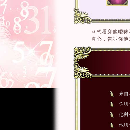
≪想看穿他曖昧
真心，告訴你他
來自
你與
他對
他與