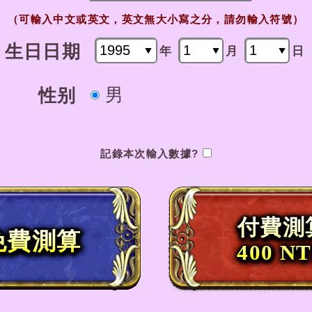
（可輸入中文或英文，英文無大小寫之分，請勿輸入符號）
生日日期
年
月
日
男
性别
記錄本次輸入數據?
付費測
免費測算
400 N