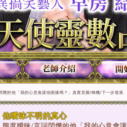
閃爍的他「我的心意會讓他困擾嗎？」真實意圖/轉機/下一步發展
他曖昧不明的真心
態度曖昧/言詞閃爍的他「我的心意會