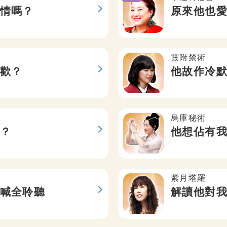
情嗎？
原來他也
靈附禁術
歡？
他故作冷
烏庫秘術
？
他想佔有
紫月塔羅
喊全聆聽
解讀他對