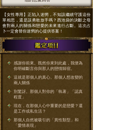
【女性專用】正陷入迷惘，不知該繼續守護這份
單相思，還是該勇敢放手嗎？西池袋的決斷之母
會對兩人的關係和戀愛的未來進行占斷。這次占
卜一定會替你迷惘的心提供答案！
感謝你前來。既然你來到此處，我便為
你明確斷言你與那人的戀情歸宿。
這就是那個人的真心。那個人想改變的
兩人關係
別驚訝。那個人對你的「執著」「認真
程度」
現在，在那個人心中重要的是戀愛？還
是工作或私生活？
那個人自然被吸引的「異性類型」和
「愛情表現」