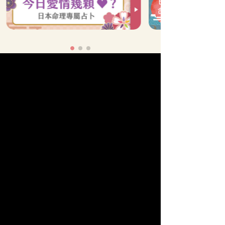
全站算命分類
他的真心
單戀
命運之人
曖昧
速配
苦戀
姻緣
人生運勢
復合
結婚
新戀情
情慾
婚外情
【科技紫微日本命理】
獨家
名師
♥
為
愛
應援
科技紫微網獨家引進「日本命理」服務，匯集百位
人氣占卜師，透視戀情走向，深度剖析感情困擾，
迎來美好結局。