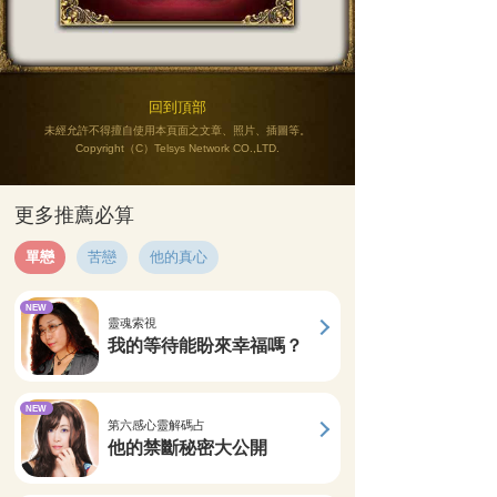
回到頂部
未經允許不得擅自使用本頁面之文章、照片、插圖等。
Copyright（C）Telsys Network CO.,LTD.
更多推薦必算
單戀
苦戀
他的真心
NEW
靈魂索視
我的等待能盼來幸福嗎？
NEW
第六感心靈解碼占
他的禁斷秘密大公開