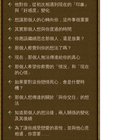
他對你，從初次相遇到現在的『印象』
與『好感度』變化
想讓那個人的心轉向你，這件事很重要
其實那個人想與你度過的時間
你應該繼續思念那個人，還是放棄？
那個人察覺到你的想法了嗎？
現在，那個人無法傳達給你的真心
那個人希望你察覺的「情況」和「現在
的心情」
如果要對這份戀情死心，會是什麼時
機？
那個人想傳達的關於「與你交往」的想
法
知道那個人的想法後，兩人關係的變化
及其後續
為了讓你感受戀愛的喜悅，並與他心意
相通，你需要……