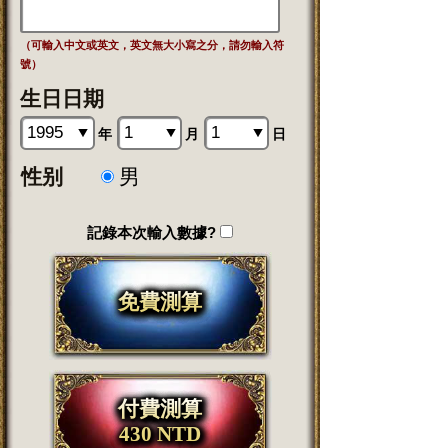
（可輸入中文或英文，英文無大小寫之分，請勿輸入符
號）
生日日期
年
月
日
性别
男
記錄本次輸入數據?
免費測算
付費測算
430 NTD