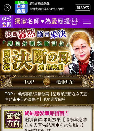
最新占術搶先報
※綁定贈日本$88元算命金
TOP
>
繼續喜歡/果斷放棄【這場單戀將在今天宣
告結束◆母の決斷占】他的戀愛回答
終結戀愛暈船指南占
繼續喜歡/果斷放棄【這場單戀將
在今天宣告結束◆母の決斷占】
他的戀愛回答