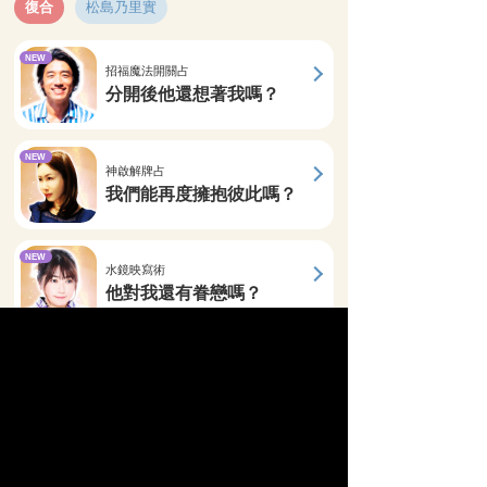
復合
松島乃里實
NEW
招福魔法開關占
分開後他還想著我嗎？
NEW
神啟解牌占
我們能再度擁抱彼此嗎？
NEW
水鏡映寫術
他對我還有眷戀嗎？
瞑想靈視占
我們有可能復合嗎？