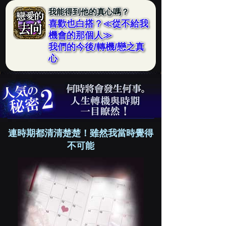
我能得到他的真心嗎？
喜歡也白搭？≪從不給我
機會的那個人≫
我們的今後/轉機/戀之真
心
連時期都清清楚楚！雖然我當時覺得
不可能