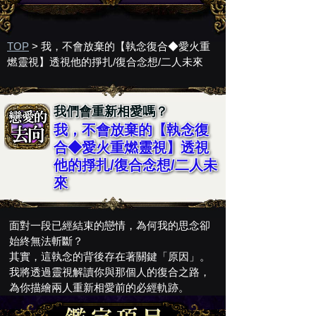
TOP
>
我，不會放棄的【執念復合◆愛火重
燃靈視】透視他的掙扎/復合念想/二人未來
我們會重新相愛嗎？
我，不會放棄的【執念復
合◆愛火重燃靈視】透視
他的掙扎/復合念想/二人未
來
面對一段已經結束的戀情，為何我的思念卻
始終無法斬斷？
其實，這執念的背後存在著關鍵「原因」。
我將透過靈視解讀你與那個人的復合之路，
為你描繪兩人重新相愛前的必經軌跡。