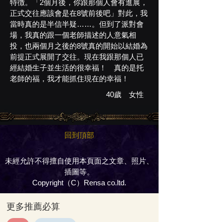
特徴。「2個月後，你跟那個人會有進展，
正式交往應該會是在8號前後吧」對此，我
當時真的是半信半疑……。但到了派對會
場，我真的跟一個老師描述的人意氣相
投，也兩個月之後的8號真的開始以結婚為
前提正式展開了交往。現在我跟那個人已
經結婚生子並生活的很幸福！ 真的是托
老師的福，我才能抓住現在的幸福！
40歲 女性
回到頂部
未經允許不得擅自使用本頁面之文章、照片、
插圖等。
Copyright（C）Rensa co.ltd.
更多推薦必算