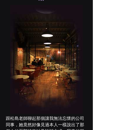
跟松島老師聊起那個讓我無法忘懷的公司
同事，她竟然好像見過本人一樣說出了那