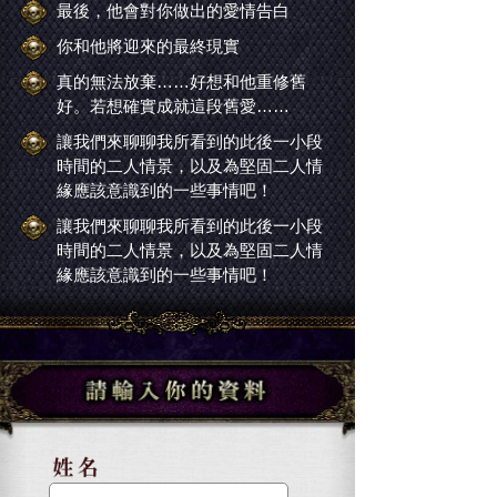
最後，他會對你做出的愛情告白
你和他將迎來的最終現實
真的無法放棄……好想和他重修舊
好。若想確實成就這段舊愛……
讓我們來聊聊我所看到的此後一小段
時間的二人情景，以及為堅固二人情
緣應該意識到的一些事情吧！
讓我們來聊聊我所看到的此後一小段
時間的二人情景，
以及為堅固二人情
緣應該意識到的一些事情吧！