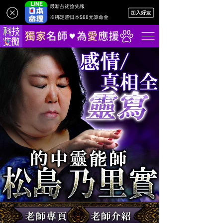
最新占術搶先報
※綁定贈日本$88元算命金