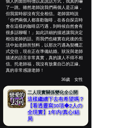
個人的面部特徴以及說話方式，我真的嚇
了一跳。雖然老師說我們兩個人是正緣，
但我當時卻沒有完全相信。老師當時說
「你們兩個人都喜歡咖啡，在各自探店時
會在這樣的咖啡店巧遇，到時候自然會有
很多話聊喔！」如此詳細的描述讓我決定
相信老師的話。而我們也確實在此後的生
活中如老師所預料，以那次巧遇為契機正
式交往，現在正在準備結婚。狀況與老師
描述的語言非常真實，真的讓人不得不相
信。托老師福，我沒有放棄自己的正緣。
真的非常感謝老師！
36歲 女性
二人現實關係變化全公開
這樣繼續下去有希望嗎？
【看透靈寫30項◆2人の
全現實】1年内/真心/結
局