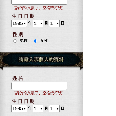
（請勿輸入數字、空格或符號）
年
月
日
男性
女性
（請勿輸入數字、空格或符號）
年
月
日