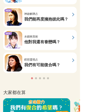
NEW
神啟解牌占
我們能再度擁抱彼此嗎？
NEW
水鏡映寫術
他對我還有眷戀嗎？
瞑想靈視占
我們有可能復合嗎？
大家都在算