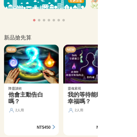
新品搶先算
NEW
NEW
降靈讀術
靈魂索視
他會主動告白
我的等待能盼來
嗎？
幸福嗎？
2人用
2人用
NT$450
NT$360