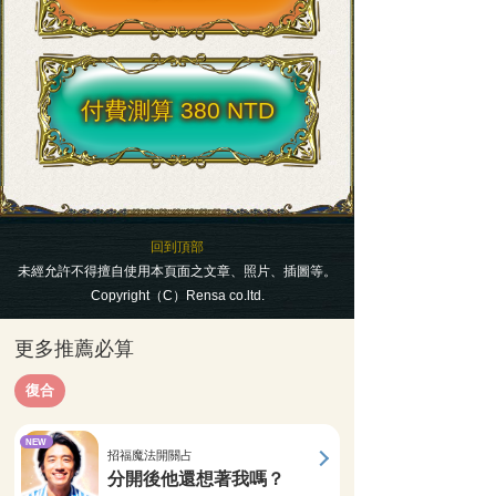
付費測算 380 NTD
回到頂部
未經允許不得擅自使用本頁面之文章、照片、插圖等。
Copyright（C）Rensa co.ltd.
更多推薦必算
復合
NEW
招福魔法開關占
分開後他還想著我嗎？