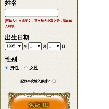
姓名
(可輸入中文或英文，英文無大小寫之分，請勿輸
入符號)
出生日期
年
月
日
性别
男性
女性
記錄本次輸入數據?
免費測算