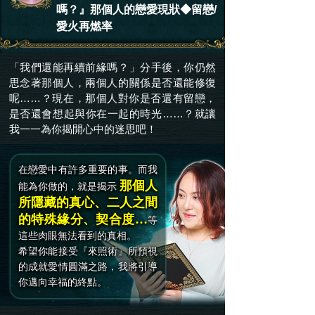
嗎？』那個人的戀愛現狀◆留戀/
愛火再燃率
「我們還能再續前緣嗎？」分手後，你仍然
思念著那個人，兩個人的關係是否還能修復
呢……？現在，那個人對你是否還有留戀，
是否還會想起與你在一起的時光……？就讓
我一一為你揭開心中的迷思吧！
在戀愛中有許多重要的事。而我
那個人
能為你做的，就是揭示
所隱藏的真心、二人之間
的特殊緣分、契合度…
等
這些肉眼無法看到的真相。
希望你能接受『來照術』所預視
的成就愛情圓滿之路，我將引導
你邁向幸福的終點。