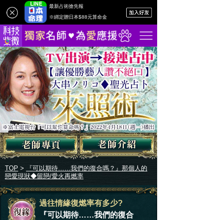
最新占術搶先報
※綁定贈日本$88元算命金
TOP
>
『可以期待……我們的復合嗎？』那個人的
戀愛現狀◆留戀/愛火再燃率
過往情緣復燃率有多少?
『可以期待……我們的復合