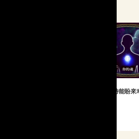
NEW
招福魔法開關占
待能盼來幸福嗎？
分開後他還想著我嗎？
2人用
NT$360
NT$360