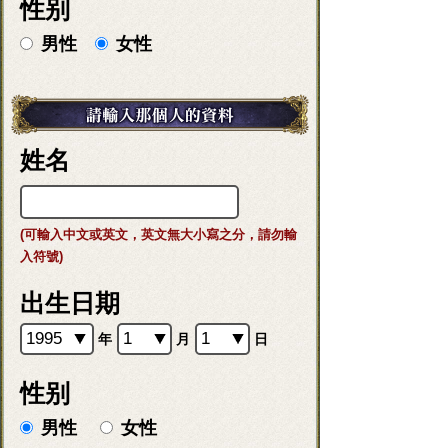
性别
男性
女性
姓名
(可輸入中文或英文，英文無大小寫之分，請勿輸
入符號)
出生日期
年
月
日
性别
男性
女性