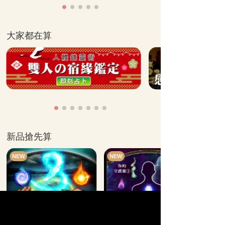
大家都在算
新品搶先算
NEW
NEW
降靈讀術
靈魂索視