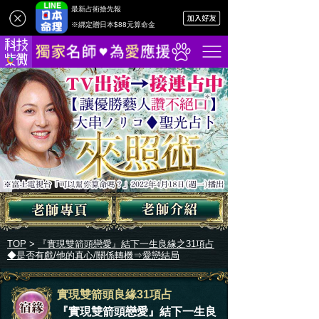
最新占術搶先報
※綁定贈日本$88元算命金
TOP
>
『實現雙箭頭戀愛』結下一生良緣之31項占
◆是否有戲/他的真心/關係轉機⇒愛戀結局
實現雙箭頭良緣31項占
『實現雙箭頭戀愛』結下一生良