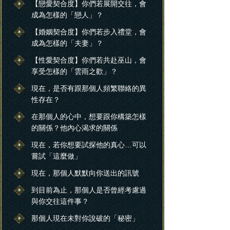
【戀愛契合度】你們若展開交往，會
成為怎樣的「戀人」？
【婚姻契合度】你們若步入禮堂，會
成為怎樣的「夫妻」？
【性愛契合度】你們若共赴巫山，會
享受怎樣的「雲雨之歡」？
現在，是否有跟那個人頻繁聯絡的異
性存在？
在那個人的心中，想要跟你構築怎樣
的關係？他內心渴求的關係
現在，若你想要試探他的真心…可以
嘗試「這麼做」
現在，那個人默默向你送出的訊號
到目前為止，那個人是否曾經考慮過
與你交往這件事？
那個人現在未對你說破的「秘密」