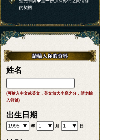
聖光卡牌◆進一步加深你們之間情緣
的契機
姓名
(可輸入中文或英文，英文無大小寫之分，請勿輸
入符號)
出生日期
年
月
日