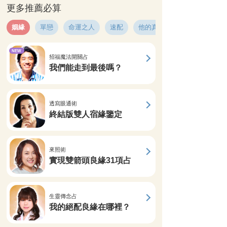
更多推薦必算
姻緣
單戀
命運之人
速配
他的真心
NEW
招福魔法開關占
我們能走到最後嗎？
透寫眼通術
終結版雙人宿緣鑒定
來照術
實現雙箭頭良緣31項占
生靈傳念占
我的絕配良緣在哪裡？