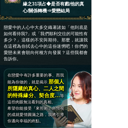
緣之31項占◆是否有戲/他的真
心/關係轉機⇒愛戀結局
戀愛中的人心中大多交織著諸如「他到底是
如何看待我?」或「我們順利交往的可能性有
多少？」這樣的不安與期待。那麼，就讓我
在這裡為你拭去心中的這份迷惘吧！你們的
愛戀未來會朝向何種方向發展？這些我都會
告訴你。
在戀愛中有許多重要的事。而我
那個人
能為你做的，就是揭示
所隱藏的真心、二人之間
的特殊緣分、契合度…
等
這些肉眼無法看到的真相。
希望你能接受『來照術』所預視
的成就愛情圓滿之路，我將引導
你邁向幸福的終點。