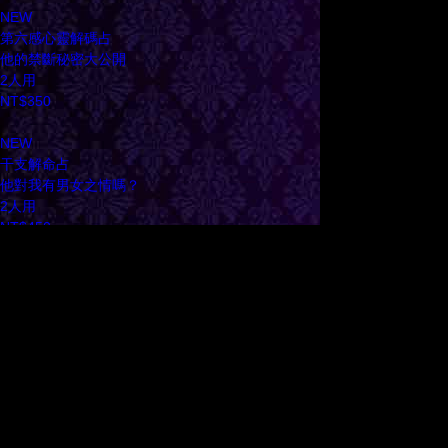
NEW
第六感心靈解碼占
他的禁斷秘密大公開
2人用
NT$350
NEW
干支解命占
他對我有男女之情嗎？
2人用
NT$450
全站算命分類
他的真心
單戀
命運之人
曖昧
速配
苦戀
姻緣
人生運勢
復合