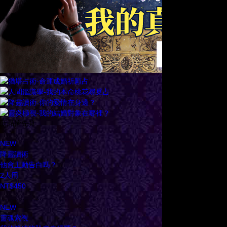
新品搶先算
NEW
降靈讀術
他會主動告白嗎？
2人用
NT$450
NEW
靈魂索視