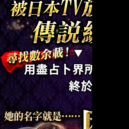
好運8
免費算命
星座
農民曆
發燒文章
心理測驗
解夢
紫微課程
張盛舒專區
客服中心