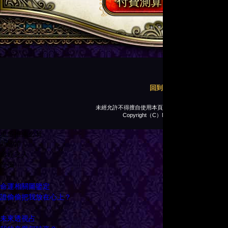
付費測算 400 NTD
回到頂部
未經允許不得擅自使用本頁面之文章、照片、插圖等
Copyright（C）Media Kobo, Inc.
更多推薦必算
新戀情
命運之人
摩彌
命運相關圖鑒定
誰偷偷把我放在心上？
未來透視占