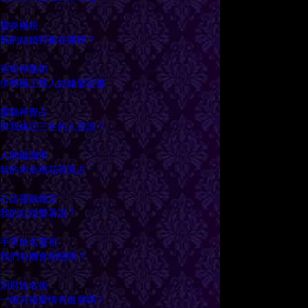
靈炎極視
我的結婚對象在哪裡？
宿命神髓術
伊勢極上雙人結緣鑒定書
靈貓神覺占
與我緣定三生的人是誰？
人間鑑識學
我的本命桃花尋覓占
心語靈聽鑑定
我的紅線繫著誰？
手罩姓名靈視
我們有機會相戀嗎？
別府姓名術
一個月後愛情有進展嗎？