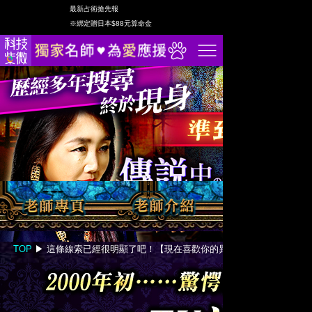
最新占術搶先報
網站服務
※綁定贈日本$88元算命金
回首頁
老師專頁
2026流年
算命占卜
日本命理
張盛舒課程
親算命名
TOP
▶︎
這條線索已經很明顯了吧！【現在喜歡你的異性】詳細・全揭露
祈福點燈
韓國命理