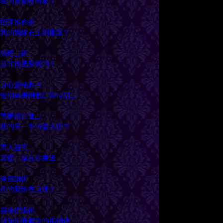
我的真愛何時來？
招運推命術
我的姻緣石上刻著誰？
猶塔占術
莫非他是愛我的？
身心靈秘數占
告別單身倒數計時特別占
萬華鏡命運占
我的另一半特徵大搜查
潛入靈視
真愛，就在你身邊
降靈讀術
你的愛情在身邊？
靈魂催眠術
預知你將邂逅的那個他