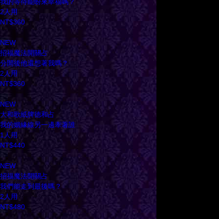
我的等待能盼來幸福嗎？
2人用
NT$360
NEW
招福魔法開關占
分開後他還想著我嗎？
2人用
NT$360
NEW
大和歌紙牌德和占
我的姻緣線另一邊牽著誰
1人用
NT$440
NEW
招福魔法開關占
我們能走到最後嗎？
2人用
NT$480