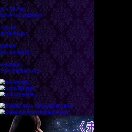
奧久津數列術
數列術-注定成婚緣定錄
八星占術
我的脫單秘鑰占
靈體秘術
誰在偷偷喜歡我？
同步透視術
365天後他會愛上我？
精選活動
大家都在算