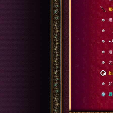
那
坦
「
●
這
之
如
如
最