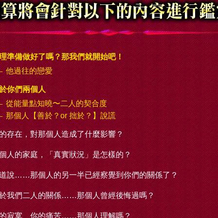
理準備做好了嗎？那我們就開始吧！
他過往的戀愛
於你們兩個人
從能量點知曉〜二人的契合度
那個人【善於？or 拙於？】說謊
的存在，對那個人造成了什麼影響？
個人的家庭，「真實狀況」是怎樣的？
道說……那個人的另一半已經察覺到你們的關係了？
於我們二人的關係……那個人曾經後悔過嗎？
的寂寞、你的痛苦……那個人理解嗎？