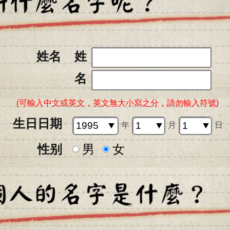
姓名
姓
名
(可輸入中文或英文，英文無大小寫之分，請勿輸入符號)
生日日期
年
月
日
性别
男
女