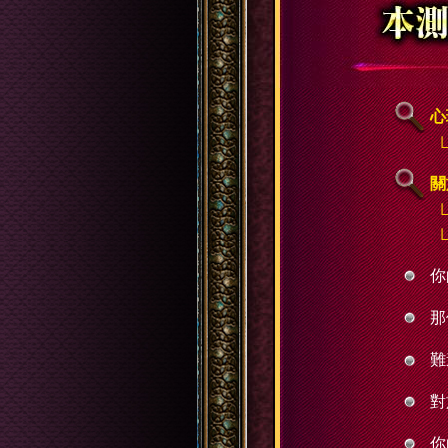
心
關
你
那
難
對
你