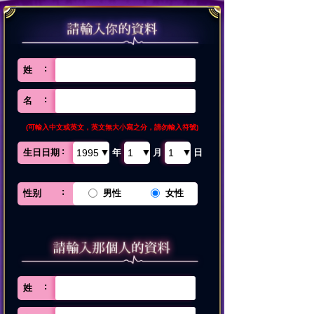
姓
名
(可輸入中文或英文，英文無大小寫之分，請勿輸入符號)
生日日期
年
月
日
性别
男性
女性
姓