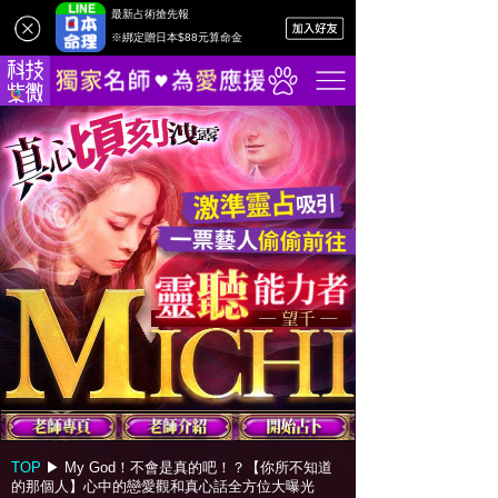
最新占術搶先報
※綁定贈日本$88元算命金
TOP
▶︎
My God！不會是真的吧！？【你所不知道
的那個人】心中的戀愛觀和真心話全方位大曝光