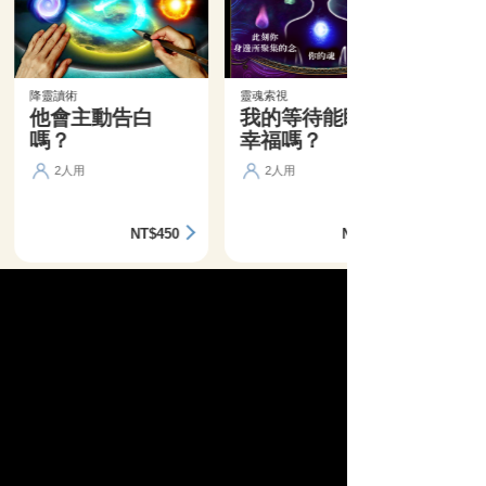
降靈讀術
靈魂索視
他會主動告白
我的等待能盼來
嗎？
幸福嗎？
2人用
2人用
NT$450
NT$360
精選活動