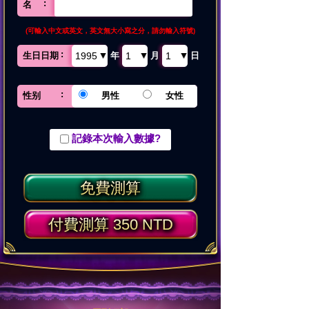
名
(可輸入中文或英文，英文無大小寫之分，請勿輸入符號)
生日日期
年
月
日
性别
男性
女性
記錄本次輸入數據?
免費測算
付費測算 350 NTD