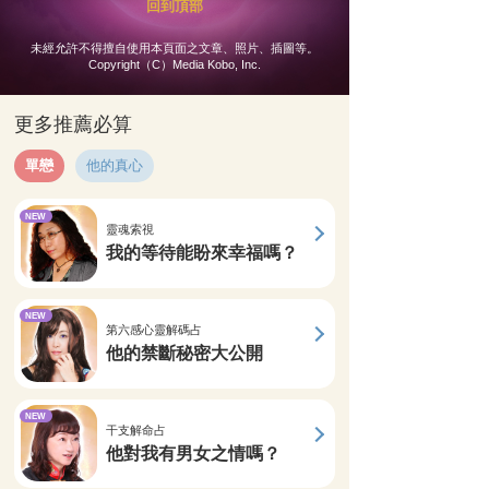
回到頂部
未經允許不得擅自使用本頁面之文章、照片、插圖等。
Copyright（C）Media Kobo, Inc.
更多推薦必算
單戀
他的真心
NEW
靈魂索視
我的等待能盼來幸福嗎？
NEW
第六感心靈解碼占
他的禁斷秘密大公開
NEW
干支解命占
他對我有男女之情嗎？