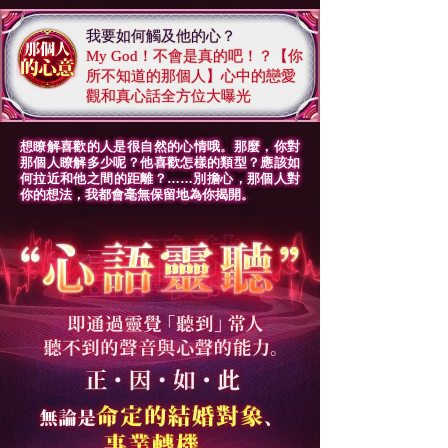
我要如何觸及他的心？
My God！不會是真的吧！？【你
所不知道的那個人】心中的戀愛
觀和真心話全方位大曝光
想瞭解喜歡的人是很自然的心情哦。那麼，你對
那個人瞭解多少呢？他喜歡怎樣的類型？應該如
何拉近和他之間的距離？……別擔心，那個人對
你的想法，我都會毫無保留地為你揭開。