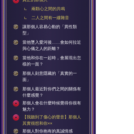
兩顆心之間的共鳴
二人之間有一縷雜音
讓那個人容易心動的「異性類
型」
當他墜入愛河後……會如何拉近
與心儀之人的距離？
當他和你在一起時，會展現出怎
樣的一面？
那個人刻意隱藏的「真實的一
面」
那個人最近對你們之間的關係有
什麼感覺？
那個人會在什麼時候覺得你很有
魅力？
【我聽到了傷心的聲音】那個人
其實很想和你××
那個人對你抱有的真誠情感