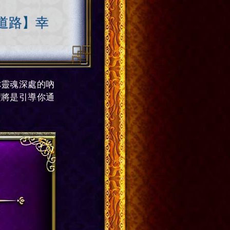
道路】幸
你靈魂深處的吶
望將是引導你通