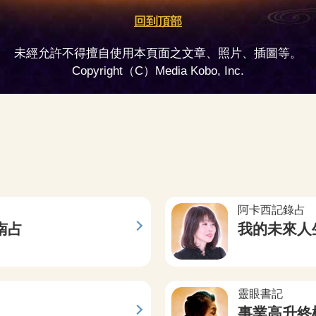
回到頂部
未經允許不得擅自使用本頁面之文章、照片、插圖等。
Copyright（C）Media Kobo, Inc.
阿卡西記錄占
南占
我的未來人
靈眼書記
事業高升終