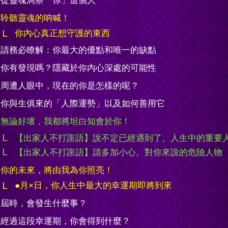
從靈魂洞察「你」這個人
聆聽靈魂的呐喊！
你內心真正想守護的東西
請務必瞭解：你最大的優點和唯一的缺點
你有發現嗎？隱藏於你內心深處的可能性
周遭人眼中，現在的你是怎樣的呢？
你與生俱來的「人際運勢」以及如何善用它
無論好壞，我都將坦白知會於你！
【出家人不打誑語】說不定已經遇到了。人生中的重要
【出家人不打誑語】請多加小心。對你來說的危險人物
你的未來，將由我為你照亮！
●月×日，你人生中最大的幸運期即將到來
屆時，會發生什麼事？
經過這段幸運期，你會得到什麼？