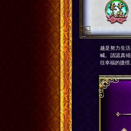
越是努力生活
喊。請認真傾
往幸福的捷徑