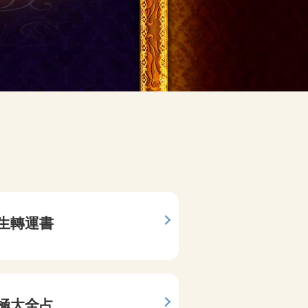
靈體秘術
生轉運書
靈視我
人間鑑識
極大全占
我的究