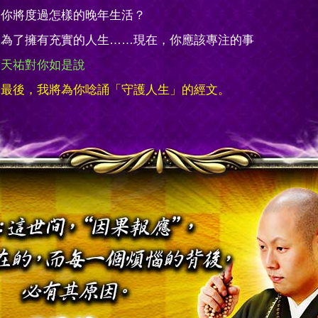
你將度過怎樣的晚年生活？
為了擁有充實的人生……現在，你應該專注的事
天祐對你如是說
最後，我將為你唸誦「守護人生」的經文。