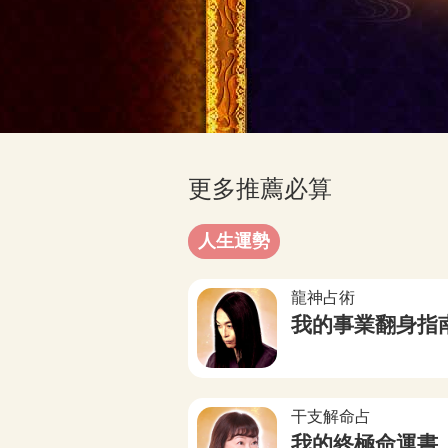
更多推薦必算
人生運勢
龍神占術
我的事業翻身指
干支解命占
我的終極命運書