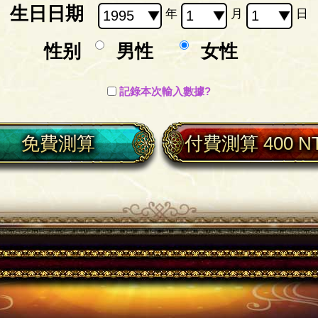
生日日期
年
月
日
性别
男性
女性
記錄本次輸入數據?
免費測算
付費測算 400 N