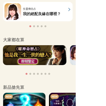
生靈傳念占
我的絕配良緣在哪裡？
大家都在算
新品搶先算
NEW
NEW