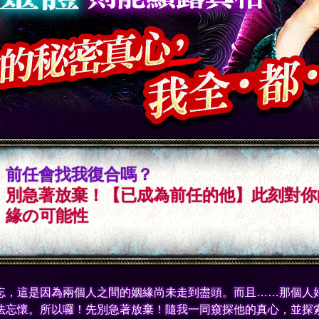
前任會找我復合嗎？
別急著放棄！【已成為前任的他】此刻對你
緣の可能性
忘，這是因為兩個人之間的姻緣尚未走到盡頭。而且……那個人
法忘懷。所以囉！先別急著放棄！隨我一同窺探他的真心，並探