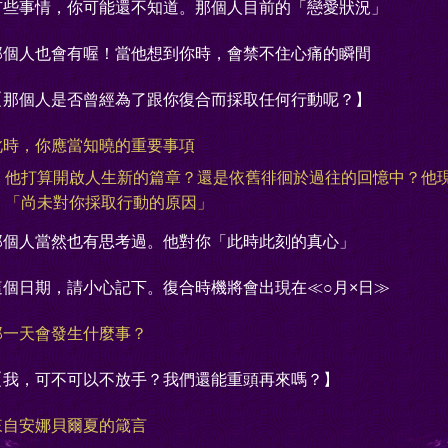
有些事情，你可能還不知道。那個人目前的「戀愛狀況」
那個人也會有喔！當他想到你時，會禁不住心痛的瞬間
【那個人是否曾經為了跟你復合而採取任何行動呢？】
此時，你應當知曉的重要事項
他打算開啟人生新的篇章？還是依舊徘徊於過往的回憶中？他
「尚未對你採取行動的原因」
那個人當然也有思考過。他對你「此時此刻的真心」
這個日期，請小心記下。復合時機將會出現在≪○月×日≫
那一天會發生什麼事？
【我，可不可以不放手？我們還能重頭再來嗎？】
來自安娜貝爾夏的箴言