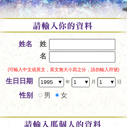
姓名
姓
名
(可輸入中文或英文，英文無大小寫之分，請勿輸入符號)
生日日期
年
月
日
性别
男
女