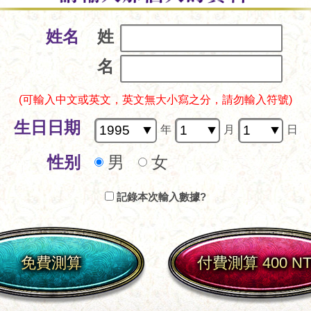
姓名
姓
名
(可輸入中文或英文，英文無大小寫之分，請勿輸入符號)
生日日期
年
月
日
性别
男
女
記錄本次輸入數據?
免費測算
付費測算 400 N