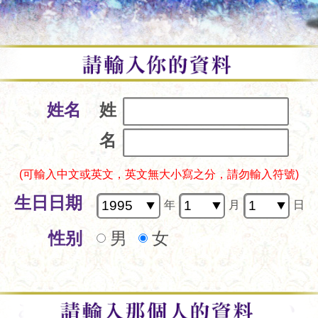
姓名
姓
名
(可輸入中文或英文，英文無大小寫之分，請勿輸入符號)
生日日期
年
月
日
性别
男
女