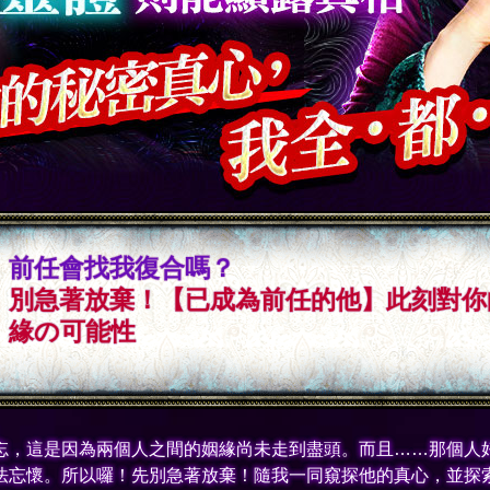
前任會找我復合嗎？
別急著放棄！【已成為前任的他】此刻對你
緣の可能性
忘，這是因為兩個人之間的姻緣尚未走到盡頭。而且……那個人
法忘懷。所以囉！先別急著放棄！隨我一同窺探他的真心，並探