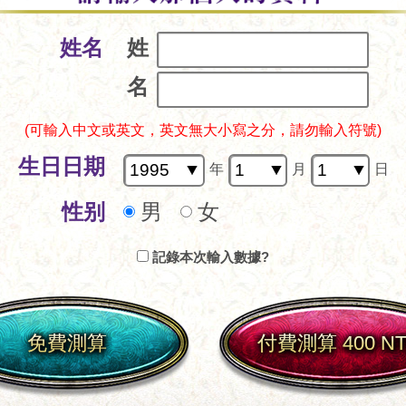
姓名
姓
名
(可輸入中文或英文，英文無大小寫之分，請勿輸入符號)
生日日期
年
月
日
性别
男
女
記錄本次輸入數據?
免費測算
付費測算 400 N