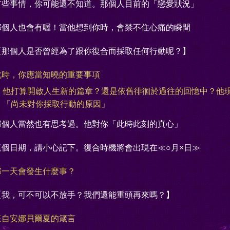
有些事情，你可能還不知道。那個人目前的「戀愛狀況」
那個人也會有喔！當他想到你時，會禁不住心痛的瞬間
【那個人是否曾經為了跟你復合而採取任何行動呢？】
此時，你應當知曉的重要事項
他打算開啟人生新的篇章？還是依舊徘徊於過往的回憶中？他
「尚未對你採取行動的原因」
那個人當然也有思考過。他對你「此時此刻的真心」
這個日期，請小心記下。復合時機將會出現在≪○月×日≫
那一天會發生什麼事？
【我，可不可以不放手？我們還能重頭再來嗎？】
來自安娜貝爾夏的箴言