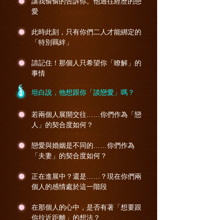
讓我偷偷的告訴你。他過往經歷的戀
愛
此時此刻，只有你們二人才能綁定的
「特別羈絆」
請記住！那個人只希望你「瞭解」的
事情
坦白說，他想跟你「談戀愛」嗎？
若兩個人展開交往……你們作為「戀
人」的契合度如何？
戀愛與婚姻是不同的……你們作為
「夫妻」的契合度如何？
正在進展中？還是……？現在你們兩
個人的感情處於這一階段
在那個人的心中，是否有著「想要跟
你拉近距離」的想法？