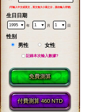
(可輸入中文或英文，英文無大小寫之分，請勿輸入符號)
生日日期
年
月
日
性别
男性
女性
記錄本次輸入數據?
免費測算
付費測算 460 NTD