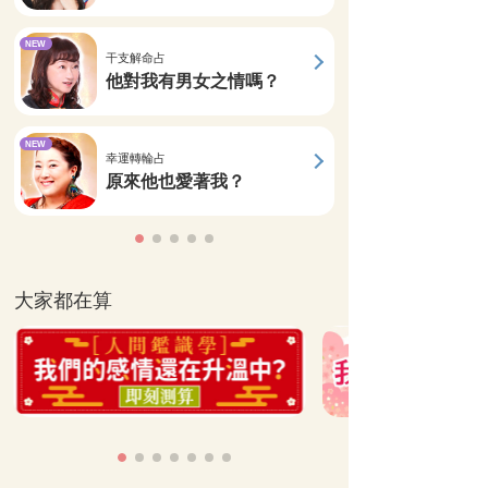
NEW
干支解命占
他對我有男女之情嗎？
NEW
幸運轉輪占
原來他也愛著我？
大家都在算