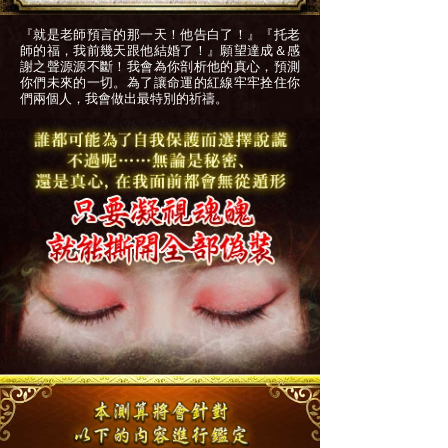
『就是老師預言的那一天！他告白了！』『托老
師的福，我前幾天跟他結婚了！』願望達成＆感
謝之聲源源不斷！我會為你剖析他的真心，預測
你們未來的一切。為了讓命運的紅線牢牢拴住你
們兩個人，我會做出最特別的祈禱。