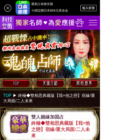
最新占術搶先報
※綁定贈日本$88元算命金
TOP
▶︎
終極◆雙相思典藏版【我×他之戀】宿緣/重
大局面/二人未來
雙人姻緣加固占
終極◆雙相思典藏版【我×他
之戀】宿緣/重大局面/二人未
來