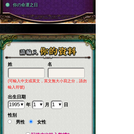
你の命運之日
姓
名
(可輸入中文或英文，英文無大小寫之分，請勿
輸入符號)
出生日期
年
月
日
性别
男性
女性