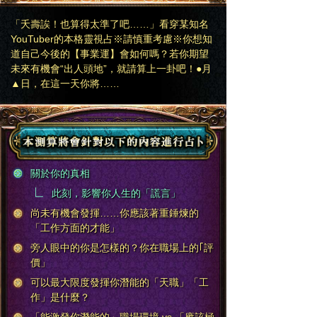
「夭壽誒！也算得太準了吧……」看穿某知名
YouTuber的本格靈視占※請慎重考慮※你想知
道自己今後的【事業運】會如何嗎？若你期望
未來有機會“出人頭地”，就請算上一卦吧！●月
▲日，在這一天你將……
關於你的真相
此刻，影響你人生的「謊言」
尚未有機會發揮……你應該著重錘煉的
「工作方面的才能」
旁人眼中的你是怎樣的？你在職場上的｢評
價」
可以最大限度發揮你潛能的「天職」「工
作」是什麼？