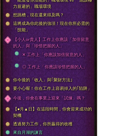
「能激發你潛能的」職場環境 vs 「應該極
力規避的」職場環境
想跳槽，現在還來得及嗎？
這將成為你此後的強項！現在你所必需的
「技能」
【小人or貴人】工作上你應該「加倍留意
的人」與「珍惜把握的人」
✕ 工作上「你應該加倍留意的人」
◎ 工作上「你應該珍惜把握的人」
你今後的「收入」與｢聚財方法｣
要小心喔！你在工作上容易掉入的｢陷阱」
今後，你會在事業上迎來「試煉」嗎？
【●月▲日】在這段時間，你會迎來成功的
契機
透過努力工作，你所贏得的收穫
來自月湖的諫言