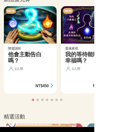
NEW
NEW
降靈讀術
靈魂索視
他會主動告白
我的等待能盼來
嗎？
幸福嗎？
2人用
2人用
NT$450
NT$360
精選活動