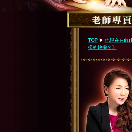
TOP
▶︎
他現在在做
樣的轉機？】