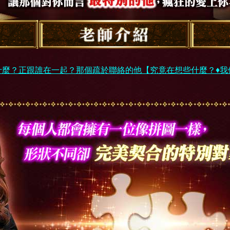
什麼？正跟誰在一起？那個疏於聯絡的他【究竟在想些什麼？♦我