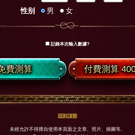
性别
男
女
記錄本次輸入數據?
免費測算
付費測算 400
回到頂部
未經允許不得擅自使用本頁面之文章、照片、插圖等。