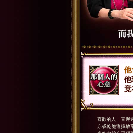
他
他
竟
喜歡的人一直遲
亦或乾脆選擇放