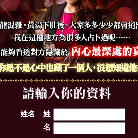
姓名
姓
名