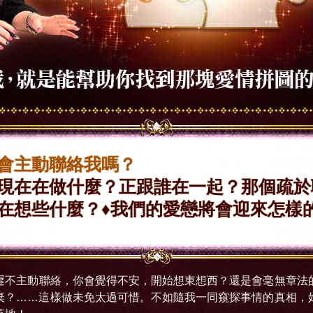
會主動聯絡我嗎？
現在在做什麼？正跟誰在一起？那個疏於
在想些什麼？♦我們的愛戀將會迎來怎樣
遲不主動聯絡，你會覺得不安，開始想東想西？還是會毫無章法
棄？……這樣做未免太過可惜。不如隨我一同窺探事情的真相，