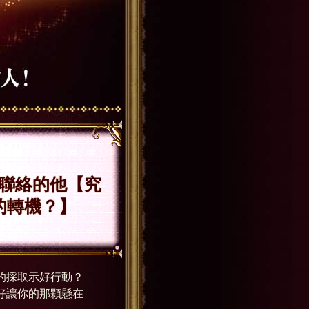
聯絡的他【究
的轉機？】
的採取示好行動？
好讓你的那顆懸在