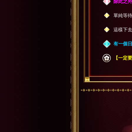
除此之
單純等
這樣下
有一個日
【一定要