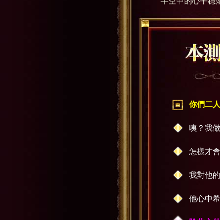
半空中的心平穩
你們二
咦？我
怎樣才
我對他
他心中