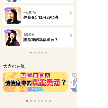
NEW
神啟解牌占
你我命定緣分29項占
NEW
靈體秘術
誰是我的幸福歸宿？
大家都在算