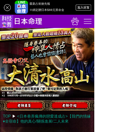
最新占術搶先報
※綁定贈日本$88元算命金
TOP
▶︎
<日本巷弄瘋傳的戀愛達成占>【我們的情緣
♦全宿命】他的真心/關係進展/二人未來