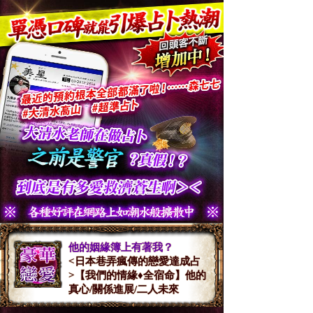
他的姻緣簿上有著我？
<日本巷弄瘋傳的戀愛達成占
>【我們的情緣♦全宿命】他的
真心/關係進展/二人未來