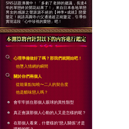
SNS話題沸騰中！「多虧了老師的建議，長達4
年的單戀終於開花結果了！」來自日本各地單戀
男女的感謝之聲源源不絕的【神準×成就】戀愛
鑒定！就請高圓寺の父通過超正統鑒定，引導你
實現這段「心中珍視的愛戀」吧！
心理準備做好了嗎？那我們就開始吧！
他墜入情網的瞬間
關於你們兩個人
從能量點知曉〜二人的契合度
他是醋味戀人嗎？
會牢牢抓住那個人眼球的異性類型
真正會讓那個人心動的人又是怎樣的呢？
在那個人看來，什麼樣的“戀人關係”才是