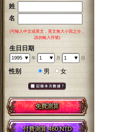
姓
名
(可輸入中文或英文，英文無大小寫之分，
請勿輸入符號)
生日日期
年
月
日
性别
男
女
免費測算
付費測算 460 NTD