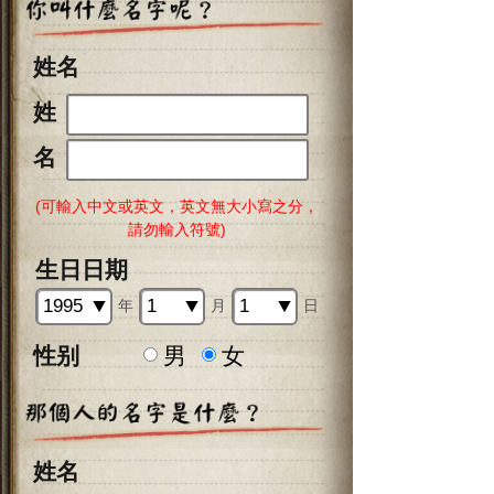
姓名
姓
名
(可輸入中文或英文，英文無大小寫之分，
請勿輸入符號)
生日日期
年
月
日
性别
男
女
姓名