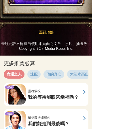
回到頂部
未經允許不得擅自使用本頁面之文章、照片、插圖等。
Copyright（C）Media Kobo, Inc.
更多推薦必算
命運之人
速配
他的真心
大清水高山
NEW
靈魂索視
我的等待能盼來幸福嗎？
NEW
招福魔法開關占
我們能走到最後嗎？