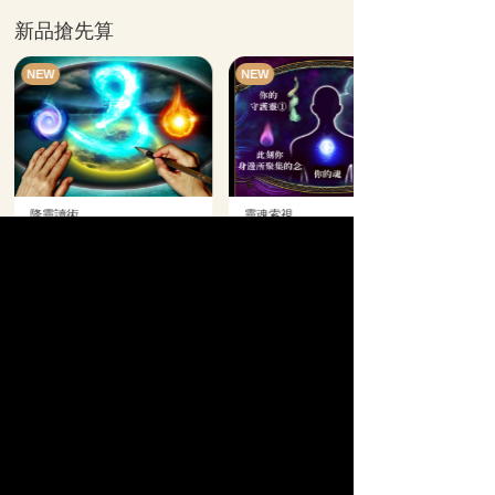
新品搶先算
NEW
NEW
降靈讀術
靈魂索視
他會主動告白
我的等待能盼來
嗎？
幸福嗎？
2人用
2人用
NT$450
NT$360
精選活動