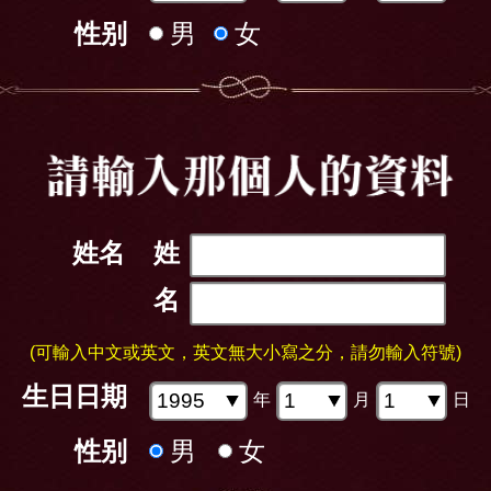
性别
男
女
姓名
姓
名
(可輸入中文或英文，英文無大小寫之分，請勿輸入符號)
生日日期
年
月
日
性别
男
女