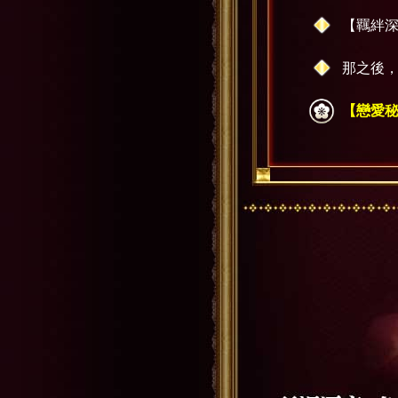
【羈絆
那之後，
【戀愛