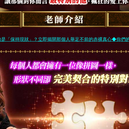
的是「保持現狀」？立即揭開那個人舉足不前的赤裸真心◆你們