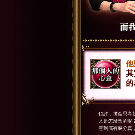
他
其
的
也許，拼命思考
又是怎麼想的呢
意到底有幾分真