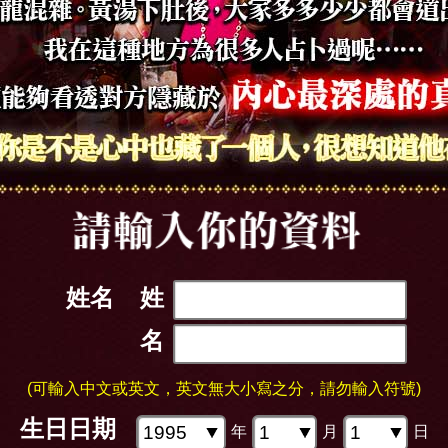
姓名
姓
名
(可輸入中文或英文，英文無大小寫之分，請勿輸入符號)
生日日期
年
月
日