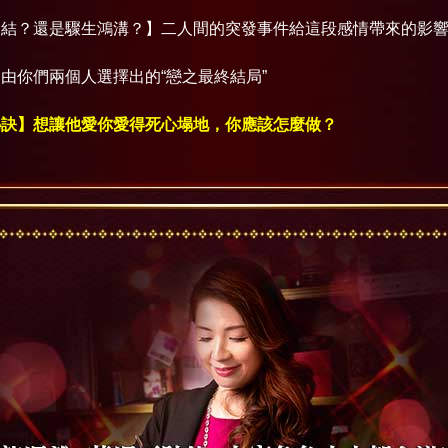
深結？還是驟生鴻溝？】二人間的突發事件給這段感情帶來的影
由你們兩個人選擇出的“戀之最終結局”
秘訣】想讓他愛你愛得死心塌地，你應該怎麼做？