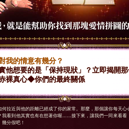
對我的情意有幾分？
實他想要的是「保持現狀」？立即揭開那
赤裸真心◆你們的最終關係
如何拉近與他的距離已經成了你的家常。那麼，那個讓你每天心
？我看到他其實也有在想著你喔……接下來，讓我們一同來看看
，幾分假吧！