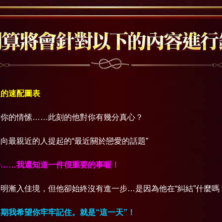
人的速配圖表
對你的情愫……此刻的他對你有幾分真心？
向最親近的人提起的“最近關於戀愛的話題”
外……我還知道一件很重要的事喔！
明漸入佳境，但他卻始終沒有進一步…是因為他在“糾結”什麼嗎
期我希望你牢牢記住。就是“這一天”！