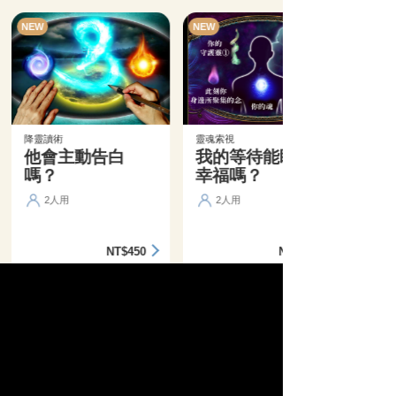
NEW
NEW
降靈讀術
靈魂索視
他會主動告白
我的等待能盼來
嗎？
幸福嗎？
2人用
2人用
NT$450
NT$360
精選活動