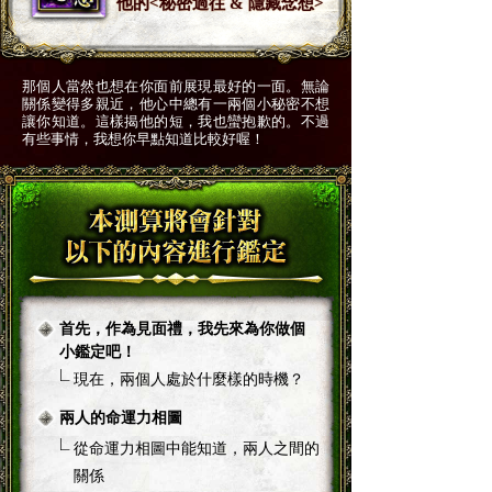
他的<秘密過往 & 隱藏念想>
那個人當然也想在你面前展現最好的一面。無論
關係變得多親近，他心中總有一兩個小秘密不想
讓你知道。這樣揭他的短，我也蠻抱歉的。不過
有些事情，我想你早點知道比較好喔！
首先，作為見面禮，我先來為你做個
小鑑定吧！
現在，兩個人處於什麼樣的時機？
兩人的命運力相圖
從命運力相圖中能知道，兩人之間的
關係