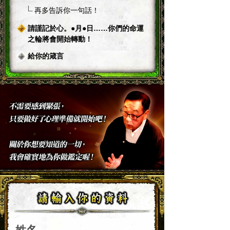
再多告訴你一句話！
請謹記於心。●月●日……你們的命運
之輪將會開始轉動！
給你的箴言
姓名