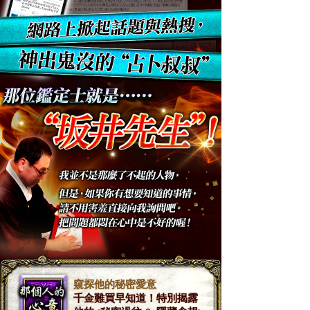
窺探他的秘密愛意
千金難買早知道！特別揭露