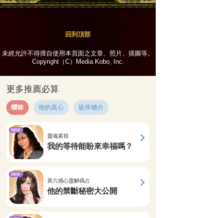
回到頂部
未經允許不得擅自使用本頁面之文章、照片、插圖等。
Copyright（C）Media Kobo, Inc.
更多推薦必算
曖昧
他的真心
坂井穗介
NEW
靈魂索視
我的等待能盼來幸福嗎？
NEW
第六感心靈解碼占
他的禁斷秘密大公開