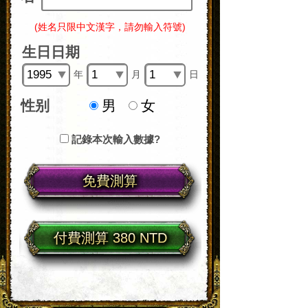
(姓名只限中文漢字，請勿輸入符號)
生日日期
年
月
日
性别
男
女
記錄本次輸入數據?
免費測算
付費測算 380 NTD