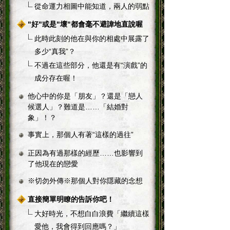
從命運力相圖中能知道，兩人的弱點
"好"或是"壞"都會毫不避諱地直說喔
此時此刻的他在與你的相處中展露了
多少“真我”？
不過在這些部分，他還是有“演戲”的
成分存在喔！
他心中的你是「朋友」？還是「戀人
候選人」？難道是……「結婚對
象」！？
事實上，那個人有著“這樣的過往”
正因為有過那樣的經歷……也影響到
了他現在的戀愛
※切勿外傳※那個人對你隱藏的念想
直接簡單明瞭的告訴你吧！
大好時光，不想白白浪費「繼續這樣
愛他，我會得到回應嗎？」