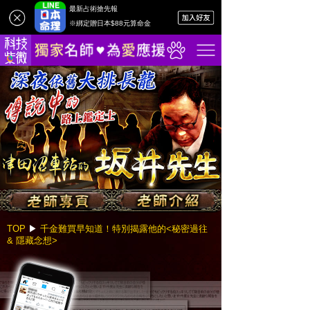
最新占術搶先報
※綁定贈日本$88元算命金
TOP
▶︎
千金難買早知道！特別揭露他的<秘密過往
& 隱藏念想>