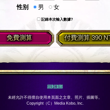
性别
男
女
記錄本次輸入數據?
免費測算
付費測算 390 N
回到頂部
未經允許不得擅自使用本頁面之文章、照片、插圖等。
Copyright（C）Media Kobo, Inc.