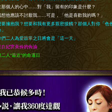
在那個人的心中……對「我」留有的印象是什麼？
我想他應該不討厭我……可是，「他是喜歡我的嗎？」
想要擁抱我？想要和我有更多親密接觸？那個人對你「色
心」
你們二人為愛鼓掌之日將會是「這一天」
來自妃宮美伶的告諭
離二人“最近”的命運日