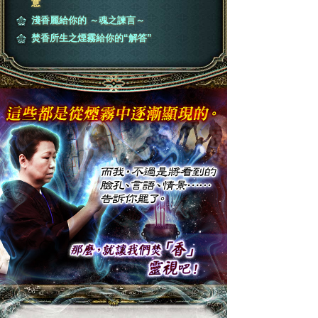
意
淺香麗給你的 ～魂之諫言～
焚香所生之煙霧給你的“解答”