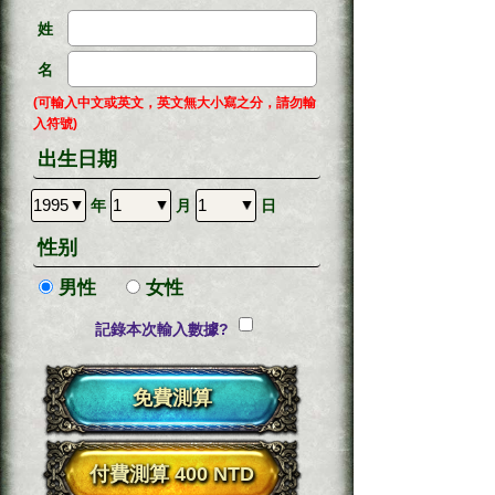
姓
名
(可輸入中文或英文，英文無大小寫之分，請勿輸
入符號)
出生日期
年
月
日
性别
男性
女性
記錄本次輸入數據?
免費測算
付費測算 400 NTD