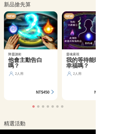
新品搶先算
NEW
NEW
降靈讀術
靈魂索視
他會主動告白
我的等待能盼來
嗎？
幸福嗎？
2人用
2人用
NT$450
NT$360
精選活動