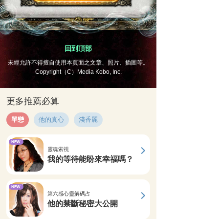
回到頂部
未經允許不得擅自使用本頁面之文章、照片、插圖等。
Copyright（C）Media Kobo, Inc.
更多推薦必算
單戀
他的真心
淺香麗
NEW
靈魂索視
我的等待能盼來幸福嗎？
NEW
第六感心靈解碼占
他的禁斷秘密大公開