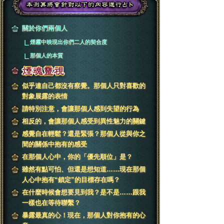
關於你們兩個人
煙霧中映現出你們二人的契合度
那個人的本質
似乎連自己都沒有察覺。那個人只對喜歡的
對象展露的表情
請特別注意，會讓那個人感到失望的行為
相反的，會讓那個人感受到異性魅力的關鍵
感覺自在輕鬆？還是緊張？那個人從與你之
間的關係中抱有的感受
在那個人心中，你的「優先順位」是？
雖然有點可怕、但還是想知道……現在那個
人心中抱有“鎖定”的目標存在嗎？
在什麼時候會想要見到我？是不是……跟我
一樣也在等待聯繫？
暴露最真的心！現在，那個人對你抱有的心