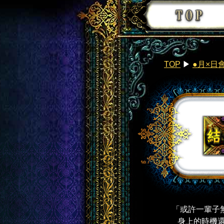
TOP
▶︎
●月×日
「或許一輩子
身上的時機還