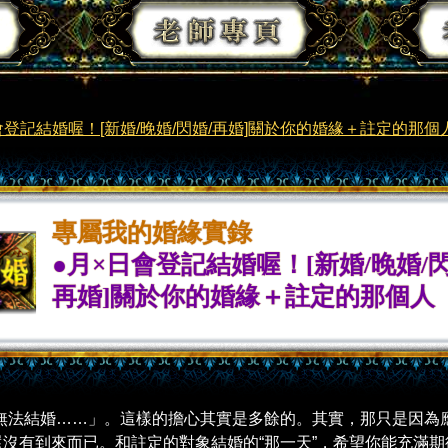
會登記結婚喔！[新婚/晚婚/閃婚/再婚]關於你的婚緣＋註定的那個
專屬我的婚緣實錄
●月×日會登記結婚喔！[新婚/晚婚/閃
再婚]關於你的婚緣＋註定的那個人
無法結婚……」。這樣的擔心其實是多餘的。其實，那只是因為
沒有到來而已。和註定的對象結婚的“那一天”，希望你能充滿