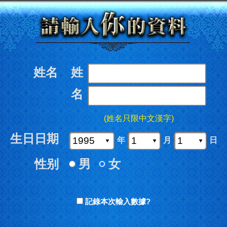
姓名
姓
名
(姓名只限中文漢字)
生日日期
年
月
日
性别
男
女
記錄本次輸入數據?