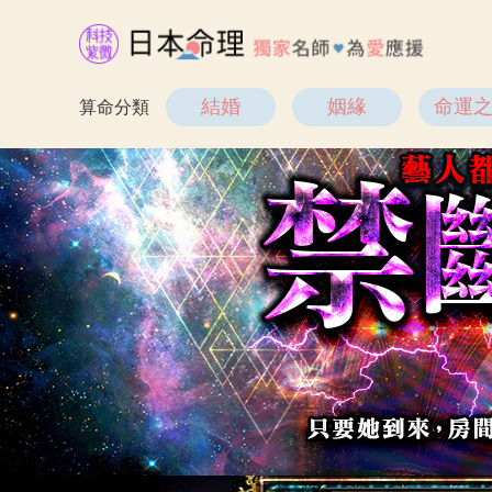
結婚
姻緣
命運
算命分類