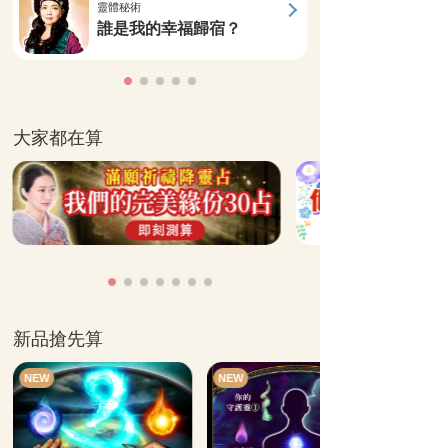
靈體秘術
誰是我的幸福歸宿？
大家都在算
新品搶先算
NEW
NEW