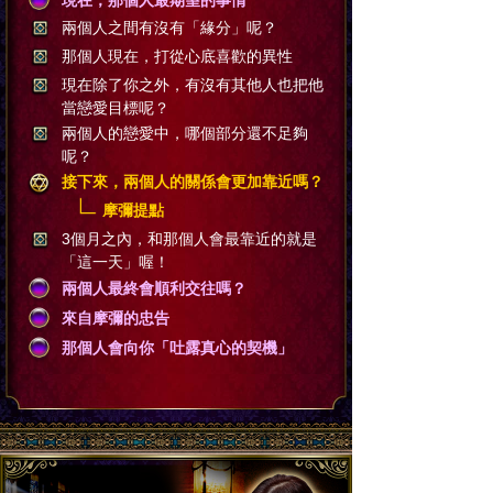
現在，那個人最期望的事情
兩個人之間有沒有「緣分」呢？
那個人現在，打從心底喜歡的異性
現在除了你之外，有沒有其他人也把他
當戀愛目標呢？
兩個人的戀愛中，哪個部分還不足夠
呢？
接下來，兩個人的關係會更加靠近嗎？
摩彌提點
3個月之內，和那個人會最靠近的就是
「這一天」喔！
兩個人最終會順利交往嗎？
來自摩彌的忠告
那個人會向你「吐露真心的契機」