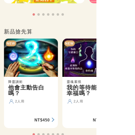
新品搶先算
NEW
NEW
降靈讀術
靈魂索視
他會主動告白
我的等待能盼來
嗎？
幸福嗎？
2人用
2人用
NT$450
NT$360