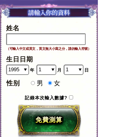
姓名
（可輸入中文或英文，英文無大小寫之分，請勿輸入符號）
生日日期
年
月
日
性别
男
女
記錄本次輸入數據?
免費測算