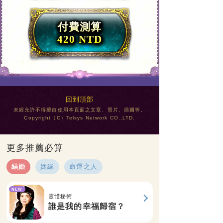
付費測算
420 NTD
回到頂部
未經允許不得擅自使用本頁面之文章、照片、插圖等。
Copyright（C）Telsys Network CO.,LTD.
更多推薦必算
結婚
姻緣
命運之人
NEW
靈體秘術
誰是我的幸福歸宿？