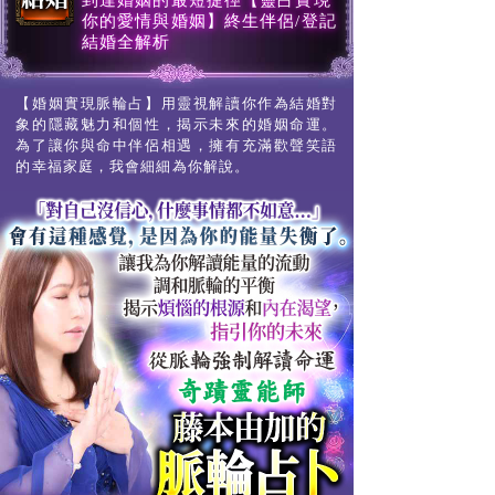
到達婚姻的最短捷徑【靈占實現
你的愛情與婚姻】終生伴侶/登記
結婚全解析
【婚姻實現脈輪占】用靈視解讀你作為結婚對
象的隱藏魅力和個性，揭示未來的婚姻命運。
為了讓你與命中伴侶相遇，擁有充滿歡聲笑語
的幸福家庭，我會細細為你解說。