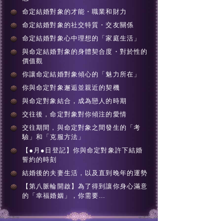
命定結婚對象的才能・職業和財力
命定結婚對象的社交特質・交友關係
命定結婚對象心中理想的「家庭生活」
與命定結婚對象的身體契合度・對於性的
價值觀
你讓命定結婚對象傾心的「魅力所在」
你與命定對象邂逅並親近的契機
與命定對象結合，成為戀人的時期
交往後，命定對象對你傾注的愛情
交往期間，與命定對象之間發生的「考
驗」和「克服方法」
【●月●日登記】你與命定對象許下結婚
誓約的時刻
結婚後的夫妻生活，以及直到晚年的運勢
【第八脈輪開啟】為了得到讓你身心滿意
的「幸福婚姻」，你需要…