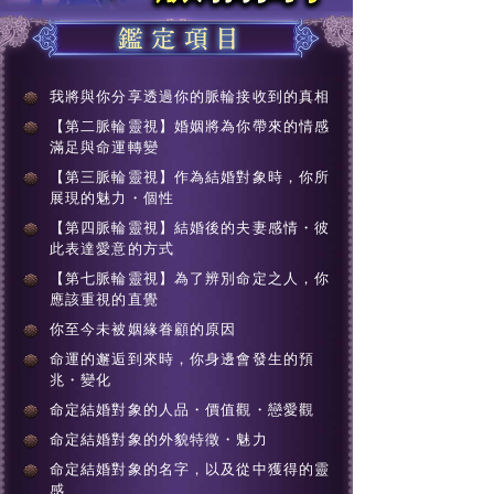
我將與你分享透過你的脈輪接收到的真相
【第二脈輪靈視】婚姻將為你帶來的情感
滿足與命運轉變
【第三脈輪靈視】作為結婚對象時，你所
展現的魅力・個性
【第四脈輪靈視】結婚後的夫妻感情・彼
此表達愛意的方式
【第七脈輪靈視】為了辨別命定之人，你
應該重視的直覺
你至今未被姻緣眷顧的原因
命運的邂逅到來時，你身邊會發生的預
兆・變化
命定結婚對象的人品・價值觀・戀愛觀
命定結婚對象的外貌特徵・魅力
命定結婚對象的名字，以及從中獲得的靈
感