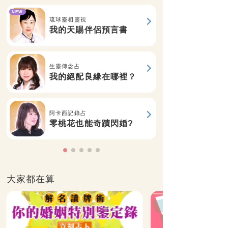
NEW
琉球靈相靈視
我的天賜伴侶預言書
生靈傳念占
我的絕配良緣在哪裡？
阿卡西記錄占
零桃花也能奇蹟閃婚?
大家都在算