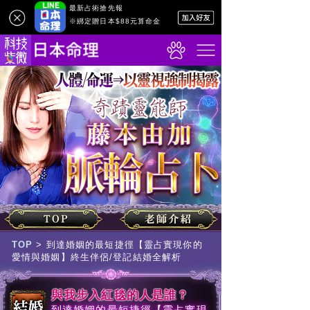
最新占術搶先報
※綁定贈日本$88元算命金
TOP
>
到達婚姻的最短捷徑【靈占實現你的
愛情與婚姻】終生伴侶/登記結婚全解析
與我步入紅毯的人是誰？