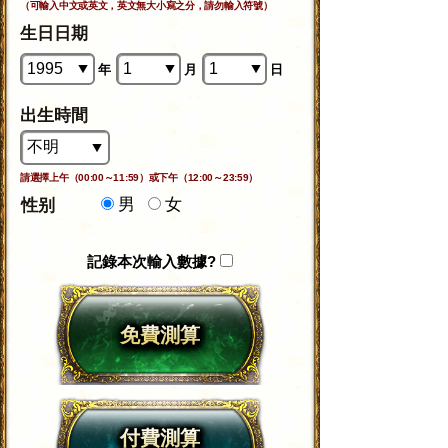
（可輸入中文或英文，英文無大小寫之分，請勿輸入符號）
生日日期
年
月
日
出生時間
請選擇上午（00:00～11:59）或下午（12:00～23:59）
男
女
性别
記錄本次輸入數據?
免費測算
付費測算