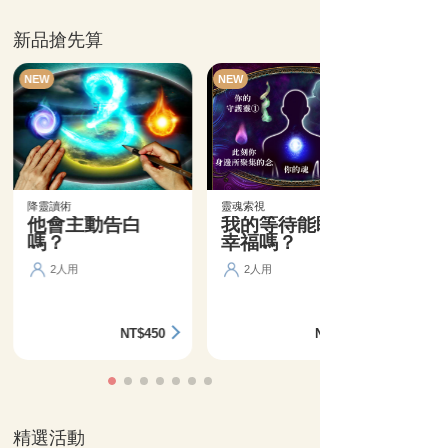
新品搶先算
NEW
NEW
降靈讀術
靈魂索視
他會主動告白
我的等待能盼來
嗎？
幸福嗎？
2人用
2人用
NT$450
NT$360
精選活動