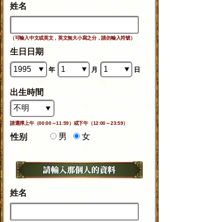
姓名
（可輸入中文或英文，英文無大小寫之分，請勿輸入符號）
生日日期
年
月
日
出生時間
請選擇上午（00:00～11:59）或下午（12:00～23:59）
男
女
性别
姓名